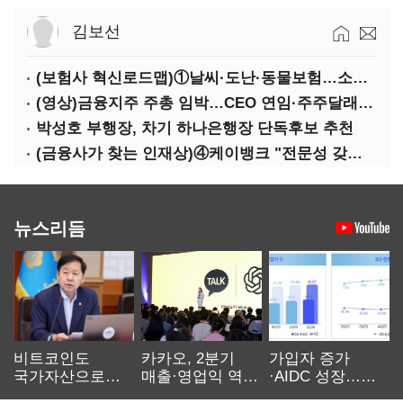
김보선
(보험사 혁신로드맵)①날씨·도난·동물보험…소액단기보험사 설립 추진
(영상)금융지주 주총 임박…CEO 연임·주주달래기 화두로
박성호 부행장, 차기 하나은행장 단독후보 추천
(금융사가 찾는 인재상)④케이뱅크 "전문성 갖고 협업 능숙한지 살필것"
뉴스리듬
비트코인도
카카오, 2분기
가입자 증가
국가자산으로…'
매출·영업익 역대
·AIDC 성장…
보관·평가·처분'
최대…에이전트
SKT 2분기 성장