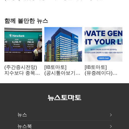
강행군…'야외작업 중지' 권고도 무시
함께 볼만한 뉴스
(주간증시전망)
[IB토마토]
[IB토마토]
지수보다 종목…
(공시톺아보기)
(유증레이다)
선별 장세
수주 공시, 왜
툴젠, 조달액
이어진다
바로 매출로
3분의 1 토막…
잡히지 않을까
특허소송
비용부터 챙긴다
뉴스
뉴스북