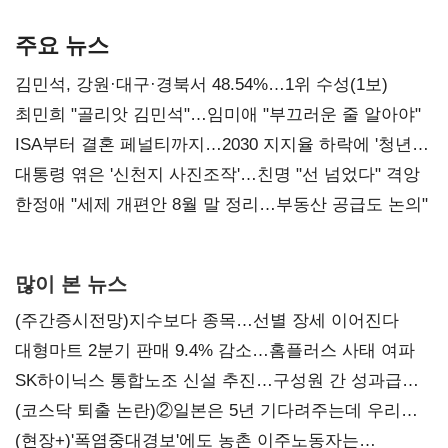
기준은 숙제
AI 수익화 관건
본궤도
주요 뉴스
김민석, 강원·대구·경북서 48.54%…1위 수성(1보)
최민희 "골리앗 김민석"…임미애 "부끄러운 줄 알아야"
ISA부터 결혼 페널티까지…2030 지지율 하락에 '청년
챙기기'
대통령 엮은 '신천지 사진조작'…친명 "선 넘었다" 격앙
한정애 "세제 개편안 8월 말 정리…부동산 공급도 논의"
많이 본 뉴스
(주간증시전망)지수보다 종목…선별 장세 이어진다
대형마트 2분기 판매 9.4% 감소…홈플러스 사태 여파
SK하이닉스 통합노조 신설 추진…구성원 간 성과급
불만 확산
(코스닥 퇴출 논란)②일본은 5년 기다려주는데 우리는
당장 퇴출?…시간만으론 부족한 코스닥 구하기
(현장+)'폭염중대경보'에도 농촌 이주노동자는