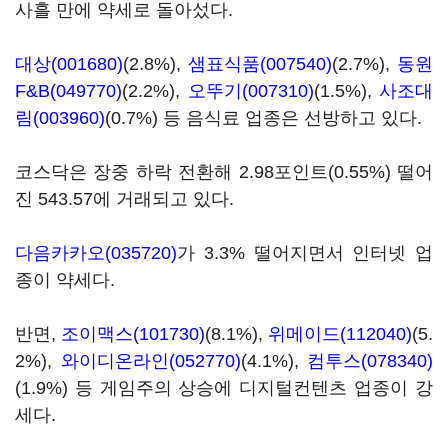
사흘 만에 약세로 돌아섰다.
대상(001680)
(2.8%),
샘표식품(007540)
(2.7%),
동원
F&B(049770)
(2.2%),
오뚜기(007310)
(1.5%),
사조대
림(003960)
(0.7%) 등 음식료 업종은 선방하고 있다.
코스닥은 장중 하락 전환해 2.98포인트(0.55%) 떨어
진 543.57에 거래되고 있다.
다음카카오(035720)
가 3.3% 떨어지면서 인터넷 업
종이 약세다.
반면,
조이맥스(101730)
(8.1%),
위메이드(112040)
(5.
2%),
와이디온라인(052770)
(4.1%),
컴투스(078340)
(1.9%) 등 게임주의 상승에 디지털컨텐츠 업종이 강
세다.