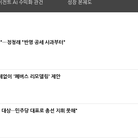
전트 AI 수익화 관건
성장 본궤도
"…정청래 "반명 공세 사과부터"
데없이 '폐버스 리모델링' 제안
택' 대상…민주당 대표로 총선 지휘 못해"