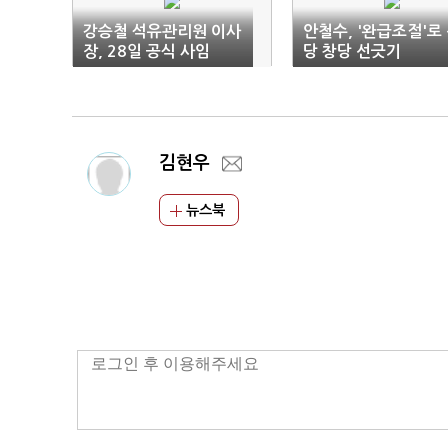
강승철 석유관리원 이사
안철수, '완급조절'로
장, 28일 공식 사임
당 창당 선긋기
김현우
뉴스북