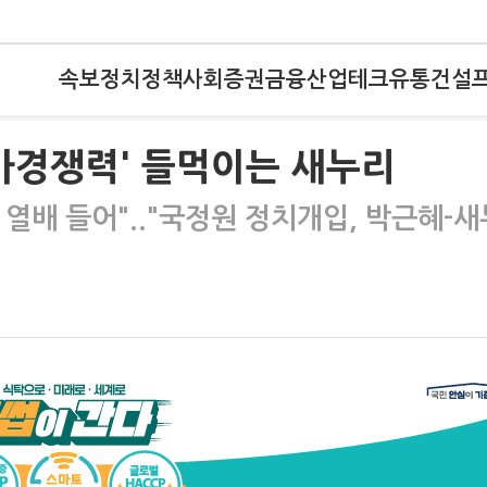
속보
정치
정책
사회
증권
금융
산업
테크
유통
건설
가경쟁력' 들먹이는 새누리
열배 들어".."국정원 정치개입, 박근혜-새