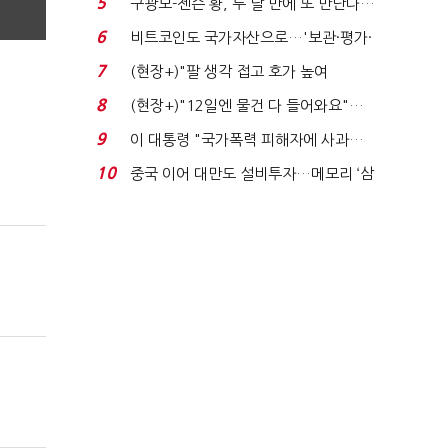
5
구광모-젠슨 황, 두 달 만에 또 만난다…
로봇·AI 등 논...
6
비트코인도 국가자산으로…'보관·평가·
처분' 기준은 ...
7
(현장+)"팔 생각 접고 호가 높여
요"…'덜 똘똘한 한 채' 20...
8
(현장+)"12일엔 물건 다 들어와요"…
빈 매대 채우며 문 연 ...
9
이 대통령 "국가폭력 피해자에 사과…
적극적 조사로 진...
10
중국 이어 대만도 설비투자…메모리 ‘삼
국전쟁’