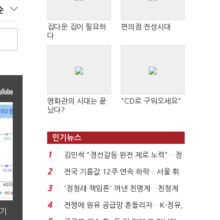
순
집다운 집이 필요하
편의점 전성시대
다
영화관의 시대는 끝
"CD로 구워오세요"
났다?
인기뉴스
1
김민석 "경선갈등 완전 제로 노력"…정
청래 "반명 공세 사...
2
전국 기름값 12주 연속 하락…서울 휘
발윳값 1909원...
3
'정청래 책임론' 꺼낸 친명계…친청계
는 추가투표 때리기...
4
전쟁에 원유 공급망 흔들리자…K-정유,
분기
에너지안보 핵심...