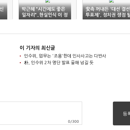
 신
박근혜 "시간제도 좋은
安측 꺼내든 '대선 결선
일자리"..현실인식 이 정
투표제', 정치권 쟁점 
도인가
까
이 기자의 최신글
인수위, 업무는 '조용'한데 인사사고는 다반사
朴, 인수위 2차 명단 발표 올해 넘길 듯
0
/
300