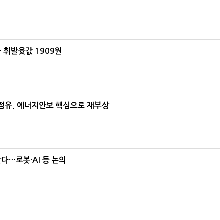
 휘발윳값 1909원
정유, 에너지안보 핵심으로 재부상
난다…로봇·AI 등 논의