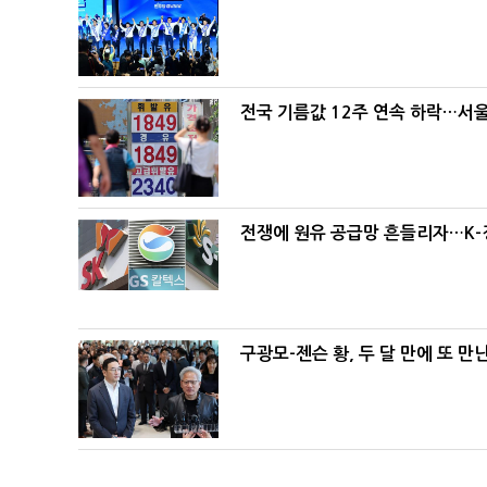
전국 기름값 12주 연속 하락…서울
전쟁에 원유 공급망 흔들리자…K-
구광모-젠슨 황, 두 달 만에 또 만