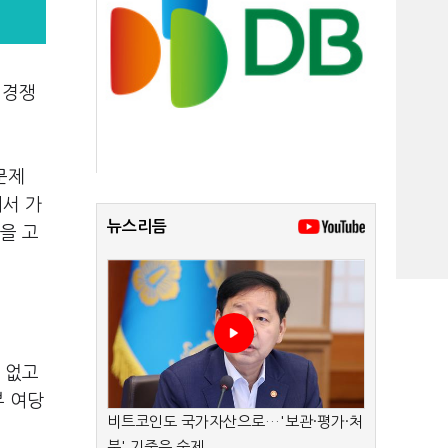
 경쟁
문제
에서 가
뉴스리듬
을 고
 없고
부 여당
비트코인도 국가자산으로…'보관·평가·처
분' 기준은 숙제