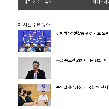
·처분' 기준은 숙제
최대…에이
이 시간 주요 뉴스
김민석 "경선갈등 완전 제로 노력
공급 속도전 외치더니…황희, 난
송영길 측 "정청래, 국힘 '역선