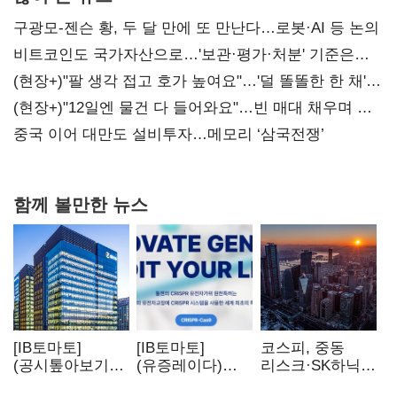
구광모-젠슨 황, 두 달 만에 또 만난다…로봇·AI 등 논의
비트코인도 국가자산으로…'보관·평가·처분' 기준은
숙제
(현장+)"팔 생각 접고 호가 높여요"…'덜 똘똘한 한 채'
20억 키맞추기
(현장+)"12일엔 물건 다 들어와요"…빈 매대 채우며 문
연 홈플러스
중국 이어 대만도 설비투자…메모리 ‘삼국전쟁’
함께 볼만한 뉴스
[IB토마토]
[IB토마토]
코스피, 중동
(공시톺아보기)
(유증레이다)
리스크·SK하닉
수주 공시, 왜
툴젠, 조달액
5% 급락에