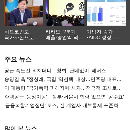
비트코인도
카카오, 2분기
가입자 증가
국가자산으로…'
매출·영업익 역대
·AIDC 성장…
보관·평가·처분'
최대…에이전트
SKT 2분기 성장
기준은 숙제
AI 수익화 관건
본궤도
주요 뉴스
공급 속도전 외치더니…황희, 난데없이 '폐버스
리모델링' 제안
송영길 측 "정청래, 국힘 '역선택' 대상…민주당 대표로
총선 지휘 못해"
이 대통령 "국가폭력 피해자에 사과…적극적 조사로
진실 밝혀야"
주택공급 '동상이몽'…정부·서울시 협력 없으면 '공수표'
'금융복합기업집단' 토스, 전 계열사 내부통제 표준화
많이 본 뉴스