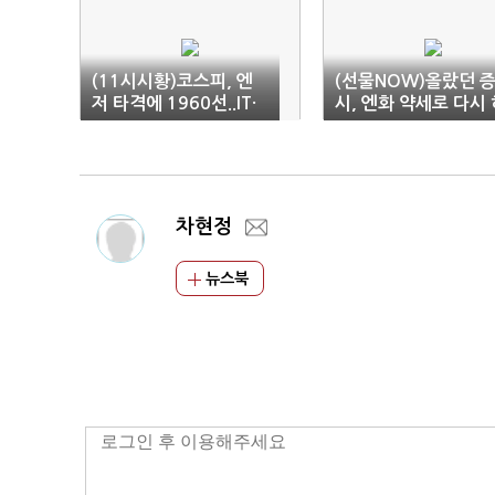
(11시시황)코스피, 엔
(선물NOW)올랐던 
저 타격에 1960선..IT·
시, 엔화 약세로 다시 
자동차 ↓
락세
차현정
뉴스북