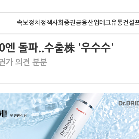
속보
정치
정책
사회
증권
금융
산업
테크
유통
건설
0엔 돌파..수출株 '우수수'
.증권가 의견 분분