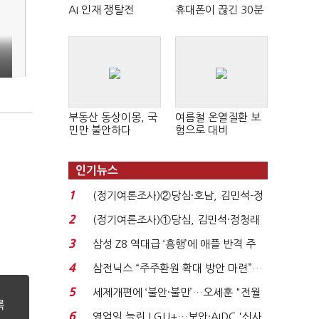
AI 인재 쟁탈전
휴대폰이 끊긴 30분
부동산 동상이몽, 국
여름철 온열질환 보
민만 불안하다
험으로 대비
인기뉴스
1
(정기여론조사)②당심·호남, 김민석-정
청래 '초접전'...
2
(정기여론조사)①당심, 김민석·정청래
'초접전'…대통령 ...
3
삼성 Z8 역대급 ‘흥행’에 애플 반격 주
목…9월 ‘폴...
4
삼전닉스 “주주환원 확대 방안 마련”…
로이터에 성명...
5
세제개편에 ‘불안·불만’…오세훈 "전월
세 구하기 더 ...
6
영업익 늘린 LGU+…보안·AIDC '신사