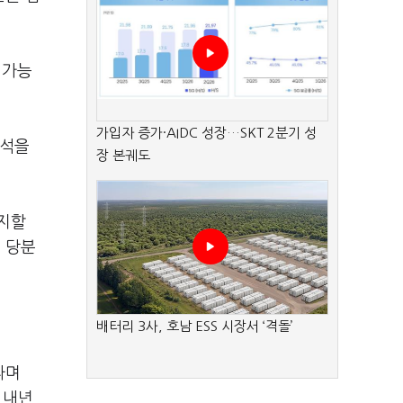
 가능
가입자 증가·AIDC 성장…SKT 2분기 성
분석을
장 본궤도
유지할
 당분
배터리 3사, 호남 ESS 시장서 ‘격돌’
라며
 내년