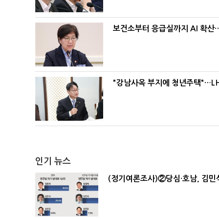
보건소부터 응급실까지 AI 확산
"강남사옥 부지에 청년주택"…LH
인기 뉴스
(정기여론조사)②당심·호남, 김민석