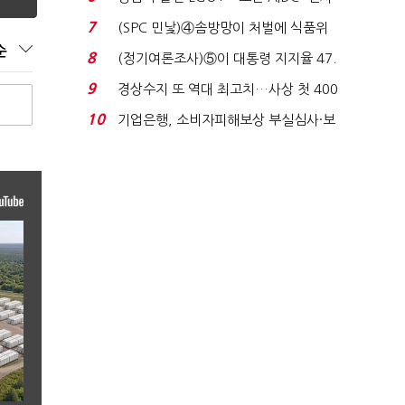
업 드라이브'...
7
(SPC 민낯)④솜방망이 처벌에 식품위
생법 위반 반복...
순
8
(정기여론조사)⑤이 대통령 지지율 47.
7%…일주일 만에 ...
9
경상수지 또 역대 최고치…사상 첫 400
억달러에 '3% 성...
10
기업은행, 소비자피해보상 부실심사·보
이스피싱 공시 ...