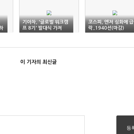
증
기아차, '글로벌 워크캠
코스피, 엔저 심화에 급
하
프 8기' 발대식 가져
락..1940선(마감)
이 기자의 최신글