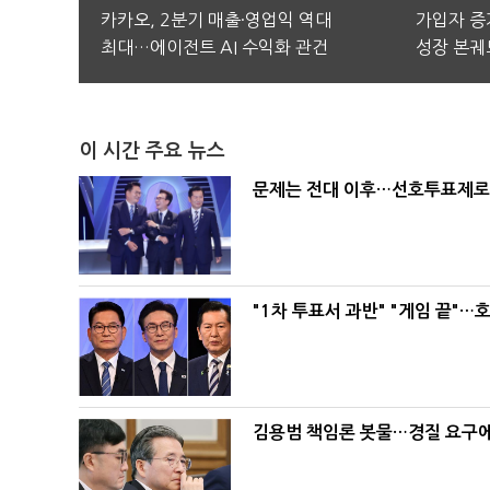
카카오, 2분기 매출·영업익 역대
가입자 증가
최대…에이전트 AI 수익화 관건
성장 본궤
이 시간 주요 뉴스
문제는 전대 이후…선호투표제로 
"1차 투표서 과반" "게임 끝"…
김용범 책임론 봇물…경질 요구에 