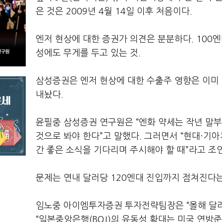
은 것은 2009년 4월 14일 이후 처음이다.
엔저 현상에 대한 증권가 의견은 분분하다. 100
성에도 무게를 두고 있는 것.
삼성증권은 엔저 현상에 대한 수출주 영향은 이미
내놨다.
윤필중 삼성증권 연구원은 “엔화 약세는 작년 말부터
것으로 봐야 한다”고 말했다. 그러면서 “현대·기
간 좋은 소식을 기다리며 주시해야 할 때”라고 조
문제는 연내 달러당 120엔대 진입까지 점쳐진다는
임노중 아이엠투자증권 투자전략팀장은 “올해 달러당
“일본중앙은행(BOJ)의 유동성 확대는 미국 연방준