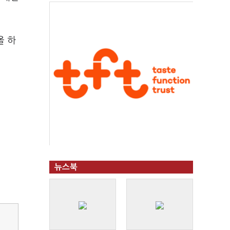
올 하
뉴스북