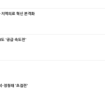
…지역의료 혁신 본격화
도 '공급 속도전'
-정청래 '초접전'