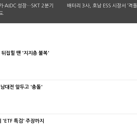
·AIDC 성장…SKT 2분기
배터리 3사, 호남 ESS 시장서 ‘격돌
도
뒤집힐 땐 '지지층 불복'
호남대전 앞두고 '충돌'
'ETF 특검' 주장까지