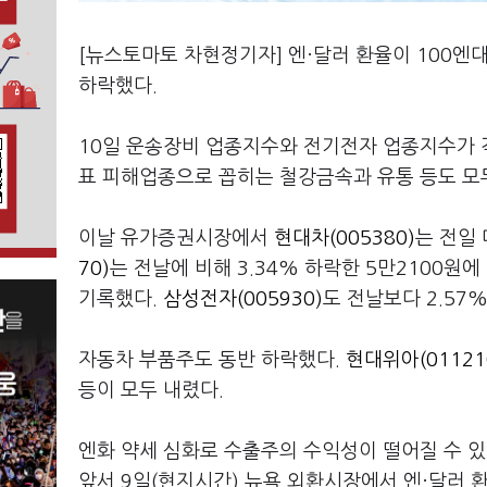
[뉴스토마토 차현정기자] 엔·달러 환율이 100
하락했다.
10일 운송장비 업종지수와 전기전자 업종지수가 각각
표 피해업종으로 꼽히는 철강금속과 유통 등도 모두
이날 유가증권시장에서
현대차(005380)
는 전일 
70)
는 전날에 비해 3.34% 하락한 5만2100원
기록했다.
삼성전자(005930)
도 전날보다 2.57
자동차 부품주도 동반 하락했다.
현대위아(01121
등이 모두 내렸다.
엔화 약세 심화로 수출주의 수익성이 떨어질 수 있
앞서 9일(현지시간) 뉴욕 외환시장에서 엔·달러 환