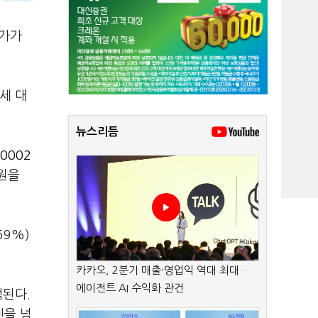
주가가
세 대
뉴스리듬
0002
0원을
.69%)
카카오, 2분기 매출·영업익 역대 최대…
에이전트 AI 수익화 관건
석된다.
엔을 넘