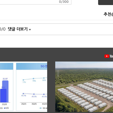
0
/
300
추천
0/0
댓글 더보기