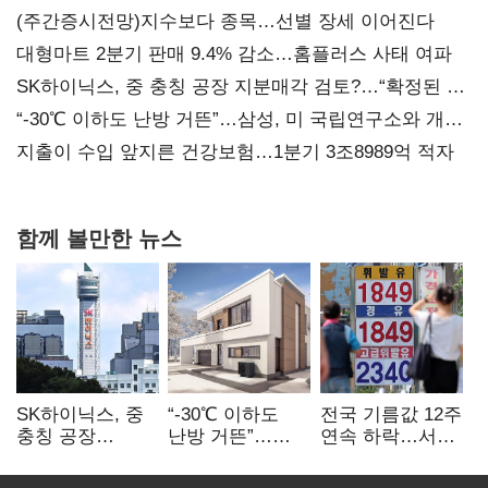
(주간증시전망)지수보다 종목…선별 장세 이어진다
대형마트 2분기 판매 9.4% 감소…홈플러스 사태 여파
SK하이닉스, 중 충칭 공장 지분매각 검토?…“확정된 바
없어”
“-30℃ 이하도 난방 거뜬”…삼성, 미 국립연구소와 개발
협력
지출이 수입 앞지른 건강보험…1분기 3조8989억 적자
함께 볼만한 뉴스
SK하이닉스, 중
“-30℃ 이하도
전국 기름값 12주
충칭 공장
난방 거뜬”…
연속 하락…서울
지분매각
삼성, 미
휘발윳값 1909원
검토?…“확정된
국립연구소와