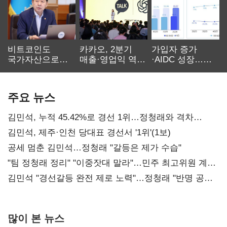
비트코인도
카카오, 2분기
가입자 증가
국가자산으로…'
매출·영업익 역대
·AIDC 성장…
보관·평가·처분'
최대…에이전트
SKT 2분기 성장
기준은 숙제
AI 수익화 관건
본궤도
주요 뉴스
김민석, 누적 45.42%로 경선 1위…정청래와 격차
0.86%p(2보)
김민석, 제주·인천 당대표 경선서 '1위'(1보)
공세 멈춘 김민석…정청래 "갈등은 제가 수습"
"팀 정청래 정리" "이중잣대 말라"…민주 최고위원 계파
다툼 격화
김민석 "경선갈등 완전 제로 노력"…정청래 "반명 공세
사과부터"
많이 본 뉴스