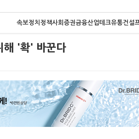
속보
정치
정책
사회
증권
금융
산업
테크
유통
건설
위해 '확' 바꾼다