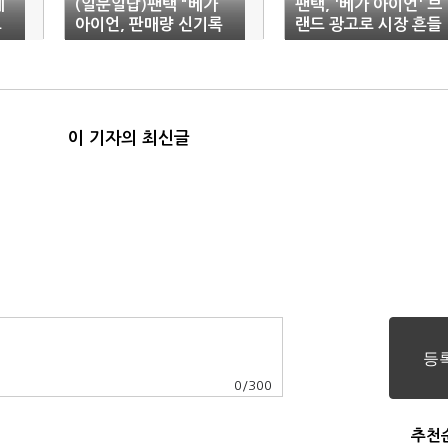
메
(일문일답)팬택 "베가
팬택, '베가 아이언' 브
로
아이언, 판매량 신기록
랜드 광고로 시장 흔들
세울 것"
기 나서
이 기자의 최신글
0
/
300
추천