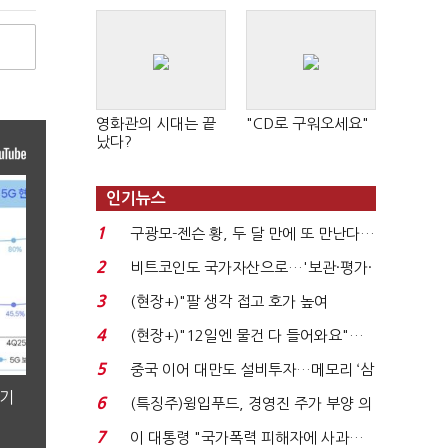
영화관의 시대는 끝
"CD로 구워오세요"
났다?
인기뉴스
1
구광모-젠슨 황, 두 달 만에 또 만난다…
로봇·AI 등 논...
2
비트코인도 국가자산으로…'보관·평가·
처분' 기준은 ...
3
(현장+)"팔 생각 접고 호가 높여
요"…'덜 똘똘한 한 채' 20...
4
(현장+)"12일엔 물건 다 들어와요"…
빈 매대 채우며 문 연 ...
5
중국 이어 대만도 설비투자…메모리 ‘삼
국전쟁’
분기
6
(특징주)윙입푸드, 경영진 주가 부양 의
지에 상한가...
7
이 대통령 "국가폭력 피해자에 사과…