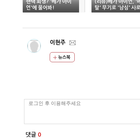
팬택 회생? '베가 아이
(리뷰)베가 아이언, '
언'에 물어봐!
탈' 무기로 '남심' 사
잡다
이현주
뉴스북
댓글
0