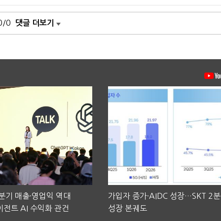
0/0
댓글 더보기
2분기 매출·영업익 역대
가입자 증가·AIDC 성장…SKT 2
전트 AI 수익화 관건
성장 본궤도