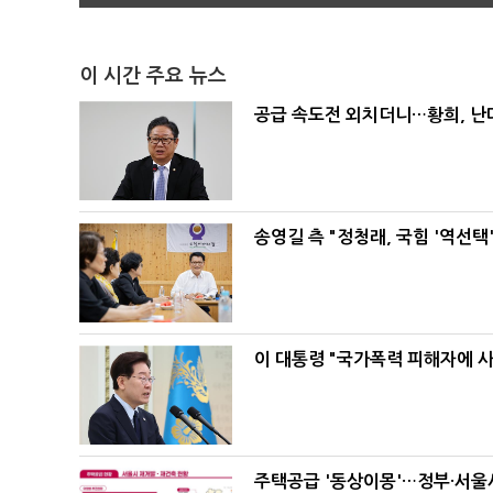
이 시간 주요 뉴스
공급 속도전 외치더니…황희, 난
송영길 측 "정청래, 국힘 '역선
이 대통령 "국가폭력 피해자에 
주택공급 '동상이몽'…정부·서울시