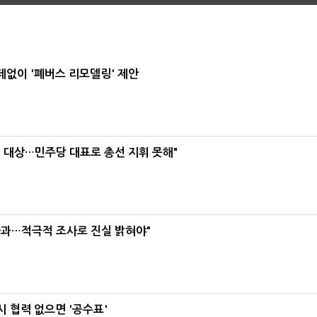
데없이 '폐버스 리모델링' 제안
택' 대상…민주당 대표로 총선 지휘 못해"
사과…적극적 조사로 진실 밝혀야"
 협력 없으면 '공수표'