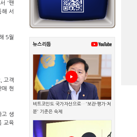
서 '팬
통해 서
해 5월
뉴스리듬
, 고객
판매 현
비트코인도 국가자산으로…'보관·평가·처
분' 기준은 숙제
하고 생
록 교육