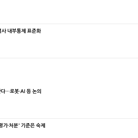
계열사 내부통제 표준화
난다…로봇·AI 등 논의
가·처분' 기준은 숙제