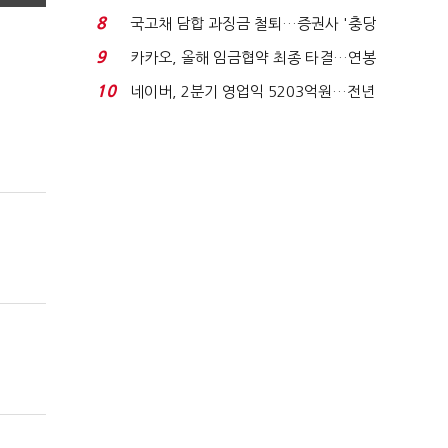
적극적 조사로 진...
8
국고채 담합 과징금 철퇴…증권사 '충당
금 폭탄' 우려...
9
카카오, 올해 임금협약 최종 타결…연봉
6.3% 인상·격려...
10
네이버, 2분기 영업익 5203억원…전년
비 0.2% 감소...