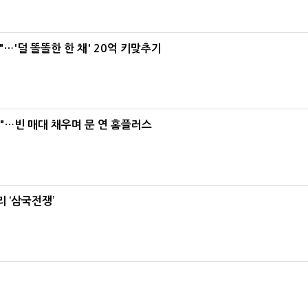
"…'덜 똘똘한 한 채' 20억 키맞추기
요"…빈 매대 채우며 문 연 홈플러스
 ‘삼국전쟁’