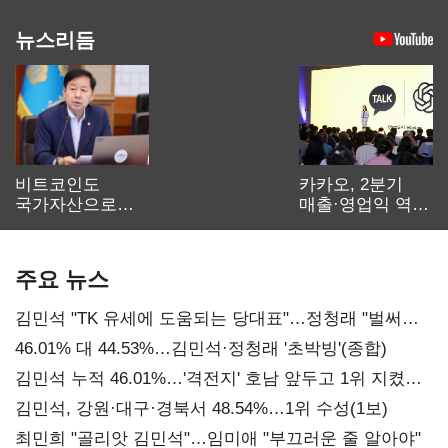
뉴스리듬
비트코인도
카카오, 2분기
국가자산으로…'
매출·영업익 역대
보관·평가·처분'
최대…에이전트
기준은 숙제
AI 수익화 관건
주요 뉴스
김민석 "TK 유세에 도움되는 당대표"…정청래 "벌써
대표된 양 당직 배분"
46.01% 대 44.53%…김민석·정청래 '초박빙'(종합)
김민석 누적 46.01%…'격전지' 호남 앞두고 1위 지켰다
(2보)
김민석, 강원·대구·경북서 48.54%…1위 수성(1보)
최민희 "골리앗 김민석"…임미애 "부끄러운 줄 알아야"