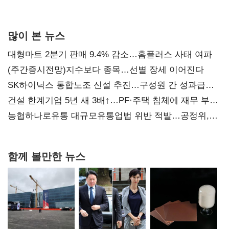
많이 본 뉴스
대형마트 2분기 판매 9.4% 감소…홈플러스 사태 여파
(주간증시전망)지수보다 종목…선별 장세 이어진다
SK하이닉스 통합노조 신설 추진…구성원 간 성과급
불만 확산
건설 한계기업 5년 새 3배↑…PF·주택 침체에 재무 부담
확대
농협하나로유통 대규모유통업법 위반 적발…공정위,
과징금 4억6200만원 부과
함께 볼만한 뉴스