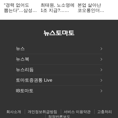
“경력 없어도
최태원, 노소영에
본업 살아난
뽑는다”…삼성
1조 지급?…
코오롱인더
·TSMC, 미
재상고 여부 주목
·HS효성…AI·
반도체 인재
배터리 소재로
쟁탈전
보폭 확대
뉴스
뉴스북
뉴스리듬
토마토증권통 Live
IB토마토
회사소개
개인정보취급방침
서비스 이용약관
고충처리
정정반론보도