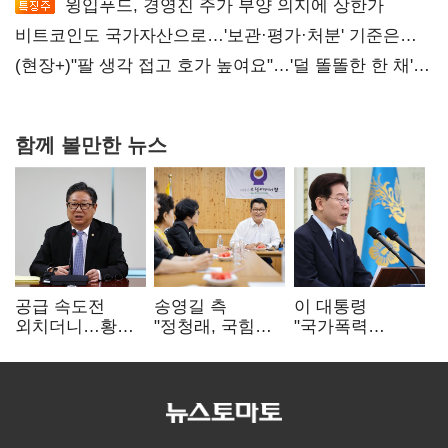
윙입푸드, 경영진 주가 부양 의지에 상한가
비트코인도 국가자산으로…'보관·평가·처분' 기준은
숙제
(현장+)"팔 생각 접고 호가 높여요"…'덜 똘똘한 한 채'
20억 키맞추기
함께 볼만한 뉴스
공급 속도전
송영길 측
이 대통령
외치더니…황희,
"정청래, 국힘
"국가폭력
난데없이 '폐버스
'역선택' 대상…
피해자에 사과…
리모델링' 제안
민주당 대표로
적극적 조사로
총선 지휘 못해"
진실 밝혀야"