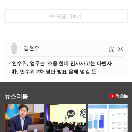
0/0
댓글 더보기
김현우
인수위, 업무는 '조용'한데 인사사고는 다반사
朴, 인수위 2차 명단 발표 올해 넘길 듯
뉴스리듬