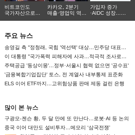
비트코인도
카카오, 2분기
가입자 증가
국가자산으로…'
매출·영업익 역대
·AIDC 성장…
보관·평가·처분'
최대…에이전트
SKT 2분기 성장
기준은 숙제
AI 수익화 관건
본궤도
주요 뉴스
송영길 측 "정청래, 국힘 '역선택' 대상…민주당 대표로
총선 지휘 못해"
이 대통령 "국가폭력 피해자에 사과…적극적 조사로
진실 밝혀야"
주택공급 '동상이몽'…정부·서울시 협력 없으면 '공수표'
'금융복합기업집단' 토스, 전 계열사 내부통제 표준화
ELS 이어 ETF까지…고위험상품 판매 제동 걸린 은행
많이 본 뉴스
구광모-젠슨 황, 두 달 만에 또 만난다…로봇·AI 등 논의
중국 이어 대만도 설비투자…메모리 ‘삼국전쟁’