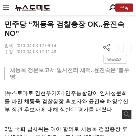
구독
민주당 “채동욱 검찰총장 OK..윤진숙
NO”
입력: 2013-04-03 12:09:14
수정: 2013-04-03 12:11:46
답글쓰기
채동욱 청문보고서 일사천리 채택..윤진숙은 '불투
명'
[뉴스토마토 김현우기자] 민주통합당이 인사청문회
를 마친 채동욱 검찰청장 후보자와 윤진숙 해양수산
부 장관 후보자에 대해 상반된 평가를 내렸다.
3일 국회 법사위는 여야 합의로 채동욱 검찰총장 후