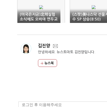
(미국은지금)北핵실험
(스팟)美나스닥 선물
소식에도 오바마 연두교
수 5P 상승(8:50)
서 기대감·금융업종 상
승 증시 유도
김진양
안녕하세요. 뉴스토마토 김진양입니다.
뉴스북