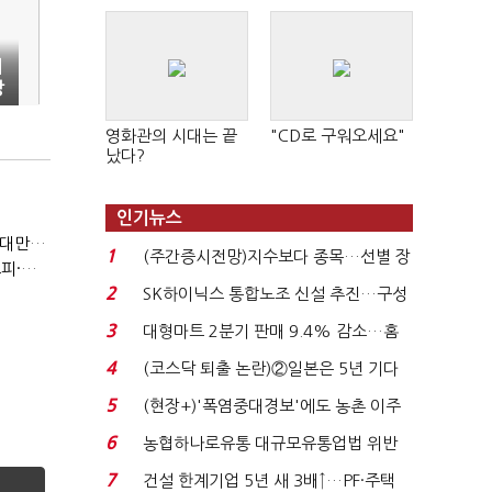
기
상
영화관의 시대는 끝
"CD로 구워오세요"
났다?
인기뉴스
(반도체 풍향계, '코스피')②아시아는 공동 운명체?…일본·대만도 '동반 출렁'
1
(주간증시전망)지수보다 종목…선별 장
(반도체 풍향계, '코스피')①삼전·하닉 등락에 '촉각'…코스피·나스닥 '한 몸'
세 이어진다...
2
SK하이닉스 통합노조 신설 추진…구성
원 간 성과급 불...
3
대형마트 2분기 판매 9.4% 감소…홈
플러스 사태 여파...
4
(코스닥 퇴출 논란)②일본은 5년 기다
려주는데 우리는 ...
5
(현장+)'폭염중대경보'에도 농촌 이주
노동자는 강행군…'야...
6
농협하나로유통 대규모유통업법 위반
적발…공정위, 과...
7
건설 한계기업 5년 새 3배↑…PF·주택