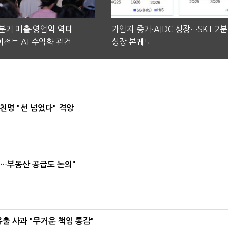
2분기 매출·영업익 역대
가입자 증가·AIDC 성장…SKT 2
전트 AI 수익화 관건
성장 본궤도
친명 "선 넘었다" 격앙
리…부동산 공급도 논의"
유출 사과 "무거운 책임 통감"