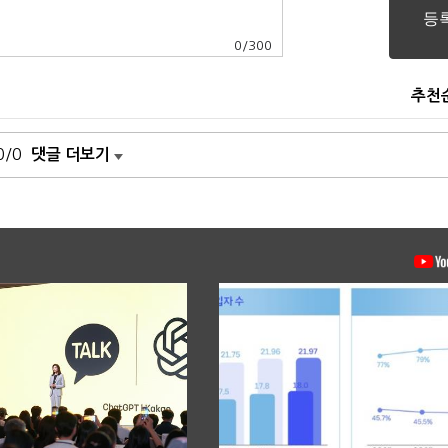
0
/
300
추천
0/0
댓글 더보기