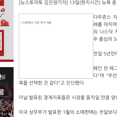
[뉴스토마토 김진양기자] 13일(현지시간) 뉴욕 
다우존스 지수
◇다우존스 지수 주가 차트
래를 마치며
의 나스닥 지
주 중심의 S
전일 5년만
웨인 린 레
다"며 "우
쪽을 선택한 것 같다"고 진단했다.
이날 발표된 경제지표들은 시장을 움직일 만큼 양
미국 상무부가 발표한 1월의 소매판매는 전달보다 