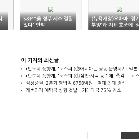
지
S&P "美 정부 제소 결함
(뉴욕개장)오바마 '경
있다" 반박
부양'과 지표 호조에 '
승'
이 기자의 최신글
삼성증권, 2분기 영업익 6758억원…역대 최대 경신
레버리지 예탁금 상향 첫날…거래대금 75% 감소