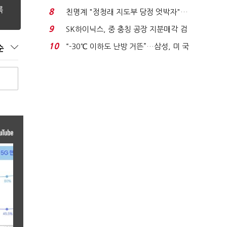
침체에 재무 ...
8
친명계 "정청래 지도부 당정 엇박자"…
친청계 "신천지 오...
9
SK하이닉스, 중 충칭 공장 지분매각 검
토?…“확정된 바...
10
“-30℃ 이하도 난방 거뜬”…삼성, 미 국
순
립연구소와 개...