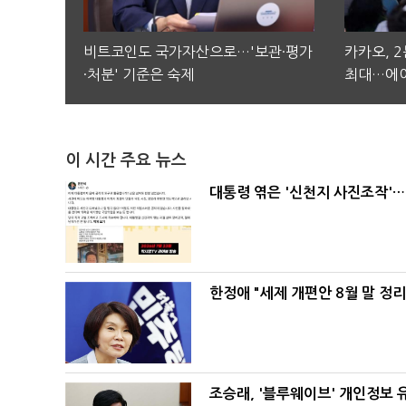
비트코인도 국가자산으로…'보관·평가
카카오, 
·처분' 기준은 숙제
최대…에이
이 시간 주요 뉴스
대통령 엮은 '신천지 사진조작'…
한정애 "세제 개편안 8월 말 정
조승래, '블루웨이브' 개인정보 