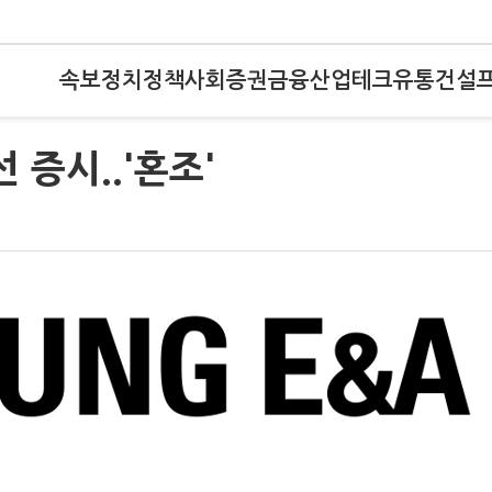
속보
정치
정책
사회
증권
금융
산업
테크
유통
건설
 증시..'혼조'