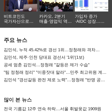
비트코인도
카카오, 2분기
가입자 증가
국가자산으로…'
매출·영업익 역대
·AIDC 성장…
보관·평가·처분'
최대…에이전트
SKT 2분기 성장
기준은 숙제
AI 수익화 관건
본궤도
주요 뉴스
김민석, 누적 45.42%로 경선 1위…정청래와 격차
0.86%p(2보)
김민석, 제주·인천 당대표 경선서 '1위'(1보)
공세 멈춘 김민석…정청래 "갈등은 제가 수습"
"팀 정청래 정리" "이중잣대 말라"…민주 최고위원 계파
다툼 격화
김민석 "경선갈등 완전 제로 노력"…정청래 "반명 공세
사과부터"
많이 본 뉴스
전국 기름값 12주 연속 하락…서울 휘발윳값 1909원