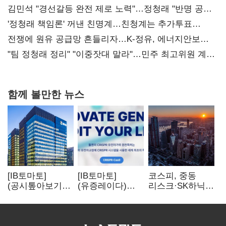
김민석 "경선갈등 완전 제로 노력"…정청래 "반명 공세
사과부터"
'정청래 책임론' 꺼낸 친명계…친청계는 추가투표
때리기
전쟁에 원유 공급망 흔들리자…K-정유, 에너지안보
핵심으로 재부상
"팀 정청래 정리" "이중잣대 말라"…민주 최고위원 계파
다툼 격화
함께 볼만한 뉴스
[IB토마토]
[IB토마토]
코스피, 중동
(공시톺아보기)
(유증레이다)
리스크·SK하닉
수주 공시, 왜
툴젠, 조달액
5% 급락에
바로 매출로
3분의 1 토막…
뒷걸음
잡히지 않을까
특허소송