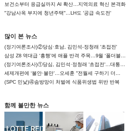
보건소부터 응급실까지 AI 확산…지역의료 혁신 본격화
"강남사옥 부지에 청년주택"…LH도 '공급 속도전'
많이 본 뉴스
(정기여론조사)②당심·호남, 김민석-정청래 '초접전'
삼성 Z8 역대급 ‘흥행’에 애플 반격 주목…9월 ‘폴더블
대전’
(정기여론조사)①당심, 김민석·정청래 '초접전'…대통령
지지도 '50% 아래로'(종합)
세제개편에 ‘불안·불만’…오세훈 "전월세 구하기 더
힘들어질 것"
(SPC 민낯)④솜방망이 처벌에 식품위생법 위반 반복
함께 볼만한 뉴스