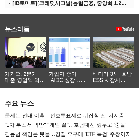
[IB토마토](크레딧시그널)농협금융, 중앙회 1.2조 지원받아 생산적금융 확대
뉴스리듬
카카오, 2분기
가입자 증가
배터리 3사, 호남
매출·영업익 역대
·AIDC 성장…
ESS 시장서
최대…에이전트
SKT 2분기 성장
‘격돌’
AI 수익화 관건
본궤도
주요 뉴스
문제는 전대 이후…선호투표제로 뒤집힐 땐 '지지층
불복'
"1차 투표서 과반" "게임 끝"…호남대전 앞두고 '충돌'
김용범 책임론 봇물…경질 요구에 'ETF 특검' 주장까지