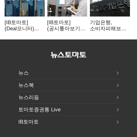
[IB토마토]
[IB토마토]
기업은행,
(Deal모니터)
(공시톺아보기)
소비자피해보상
롯데리츠, 회사채
투자판단 공시,
부실심사·
발행…빠듯한
무엇이 '중요한
보이스피싱 공시
유동성 차환으로
경영사항'일까
위반
대응
뉴스
뉴스북
뉴스리듬
토마토증권통 Live
IB토마토