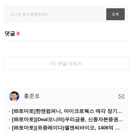
댓글
0
0/0
댓글 더보기
홍준표
[IB토마토]한앤컴퍼니, 마이크로웍스 매각 장기화 대비…배당 회수판 깔았다
[IB토마토](Deal모니터)우리금융, 신종자본증권 발행했지만 차환금리 '부담'
[IB토마토](유증레이다)엘앤씨바이오, 1406억 유증…최대주주는 절반만 청약