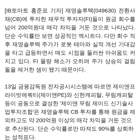
[IB토마토 홍준표 기자]
재영솔루텍(049630)
전환사
채(CB)에 투자한 재무적 투자자(FI)들이 원금 회수를
넘어 200억원대 매각 차익을 거둔 것으로 나타났다.
단순 수익률만 보면 성공적인 엑시트다. 다만 회수 직
후 재영솔루텍 주가가 로봇 테마와 실적 개선 기대감
을 타고 급등하면서 매도 시점을 둘러싼 아쉬움도 커
지고 있다. FI 물량 해소가 오히려 주가 상승의 걸림
돌을 제거한 셈이 됐기 때문이다.
13일 금융감독원 전자공시시스템에 따르면 제이앤프
라이빗에쿼티(제이앤PE)와 신한캐피탈, 무림캐피탈
등이 공동으로 결성한 '제이앤 무림 제이드 신기술사
업투자조합'은 재영솔루텍 CB 투자를 통해 원금을 제
외하고도 약 200억원 이상의 매각 차익을 거둔 것으
로 추산된다. 단순 수익률로만 따져도 90%를 상회하
는 성적표다.