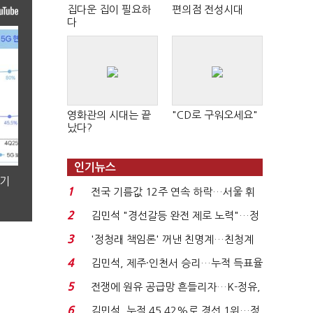
집다운 집이 필요하
편의점 전성시대
다
영화관의 시대는 끝
"CD로 구워오세요"
났다?
인기뉴스
분기
1
전국 기름값 12주 연속 하락…서울 휘
발윳값 1909원...
2
김민석 "경선갈등 완전 제로 노력"…정
청래 "반명 공세 사...
3
'정청래 책임론' 꺼낸 친명계…친청계
는 추가투표 때리기...
4
김민석, 제주·인천서 승리…누적 득표율
'1위 탈환'(종합)...
5
전쟁에 원유 공급망 흔들리자…K-정유,
에너지안보 핵심...
6
김민석, 누적 45.42%로 경선 1위…정