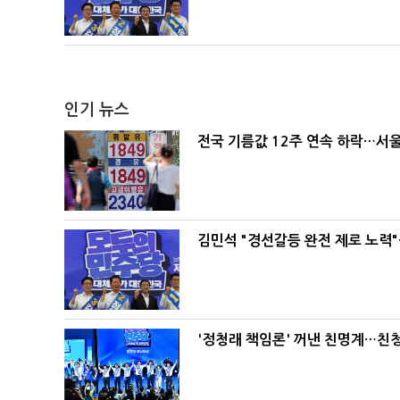
인기 뉴스
전국 기름값 12주 연속 하락…서울
김민석 "경선갈등 완전 제로 노력"
'정청래 책임론' 꺼낸 친명계…친