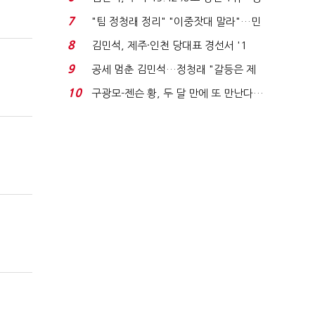
청래와 격차 0.86%p(...
7
"팀 정청래 정리" "이중잣대 말라"…민
주 최고위원 계파 다...
8
김민석, 제주·인천 당대표 경선서 '1
위'(1보)...
9
공세 멈춘 김민석…정청래 "갈등은 제
가 수습"
10
구광모-젠슨 황, 두 달 만에 또 만난다…
로봇·AI 등 논...