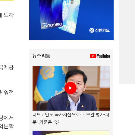
에 도착
뉴스리듬
 국제공
을 영접
비트코인도 국가자산으로…'보관·평가·처
회당에서
분' 기준은 숙제
 의논할