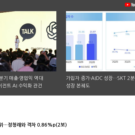
2분기 매출·영업익 역대
가입자 증가·AIDC 성장…SKT 2
전트 AI 수익화 관건
성장 본궤도
1위…정청래와 격차 0.86%p(2보)