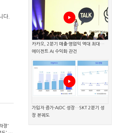
니다.
카카오, 2분기 매출·영업익 역대 최대…
에이전트 AI 수익화 관건
가입자 증가·AIDC 성장…SKT 2분기 성
장 본궤도
라장'
서울시장 선거의 '경고'…2030·부동산 놓치면 '총선도 대선도' 패배