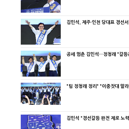
김민석, 제주·인천 당대표 경선서 '
공세 멈춘 김민석…정청래 "갈등
"팀 정청래 정리" "이중잣대 말
김민석 "경선갈등 완전 제로 노력