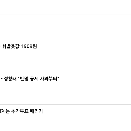
 휘발윳값 1909원
…정청래 "반명 공세 사과부터"
청계는 추가투표 때리기