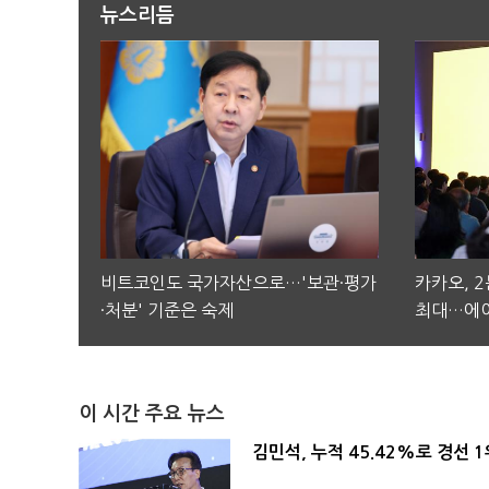
뉴스리듬
비트코인도 국가자산으로…'보관·평가
카카오, 
·처분' 기준은 숙제
최대…에이
이 시간 주요 뉴스
김민석, 누적 45.42%로 경선 