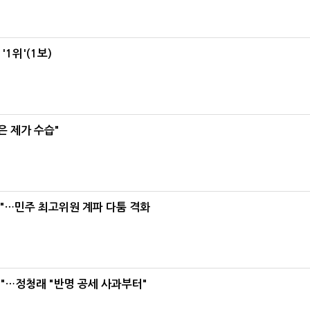
1위'(1보)
은 제가 수습"
라"…민주 최고위원 계파 다툼 격화
"…정청래 "반명 공세 사과부터"