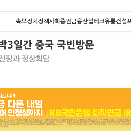
속보
정치
정책
사회
증권
금융
산업
테크
유통
건설
2박3일간 중국 국빈방문
시진핑과 정상회담