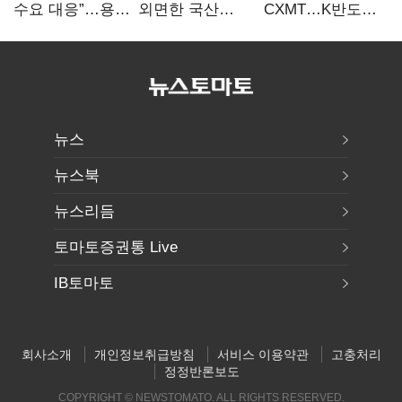
수요 대응”…용인
외면한 국산
CXMT…K반도체
·청주 팹에 54조
전기차…
협상력 ‘호재’
투자
실효성에 ‘의문’
뉴스
뉴스북
뉴스리듬
토마토증권통 Live
IB토마토
회사소개
개인정보취급방침
서비스 이용약관
고충처리
정정반론보도
COPYRIGHT © NEWSTOMATO. ALL RIGHTS RESERVED.