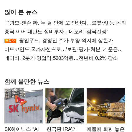
많이 본 뉴스
구광모-젠슨 황, 두 달 만에 또 만난다…로봇·AI 등 논의
중국 이어 대만도 설비투자…메모리 ‘삼국전쟁’
윙입푸드, 경영진 주가 부양 의지에 상한가
비트코인도 국가자산으로…'보관·평가·처분' 기준은
숙제
네이버, 2분기 영업익 5203억원…전년비 0.2% 감소
함께 볼만한 뉴스
SK하이닉스 “AI
‘한국판 IRA’가
애플에 퇴짜 놓은