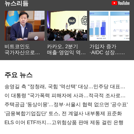
뉴스리듬
비트코인도
카카오, 2분기
가입자 증가
국가자산으로…'
매출·영업익 역대
·AIDC 성장…
보관·평가·처분'
최대…에이전트
SKT 2분기 성장
기준은 숙제
AI 수익화 관건
본궤도
주요 뉴스
송영길 측 "정청래, 국힘 '역선택' 대상…민주당 대표로
총선 지휘 못해"
이 대통령 "국가폭력 피해자에 사과…적극적 조사로
진실 밝혀야"
주택공급 '동상이몽'…정부·서울시 협력 없으면 '공수표'
'금융복합기업집단' 토스, 전 계열사 내부통제 표준화
ELS 이어 ETF까지…고위험상품 판매 제동 걸린 은행