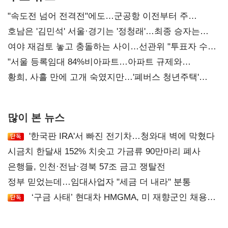
"속도전 넘어 전격전"에도…군공항 이전부터 주
52시간까지 '뇌관'
호남은 '김민석' 서울·경기는 '정청래'…최종 승자는
'안갯속'
여야 재검토 놓고 충돌하는 사이…선관위 "투표자 수
오차 당연"
"서울 등록임대 84%비아파트…아파트 규제와
달리해야"
황희, 사흘 만에 고개 숙였지만…'폐버스 청년주택'
후폭풍
많이 본 뉴스
'한국판 IRA'서 빠진 전기차…청와대 벽에 막혔다
시금치 한달새 152% 치솟고 가금류 90만마리 폐사
은행들, 인천·전남·경북 57조 금고 쟁탈전
정부 믿었는데…임대사업자 "세금 더 내라" 분통
‘구금 사태’ 현대차 HMGMA, 미 재향군인 채용
확대로 분위기 반전