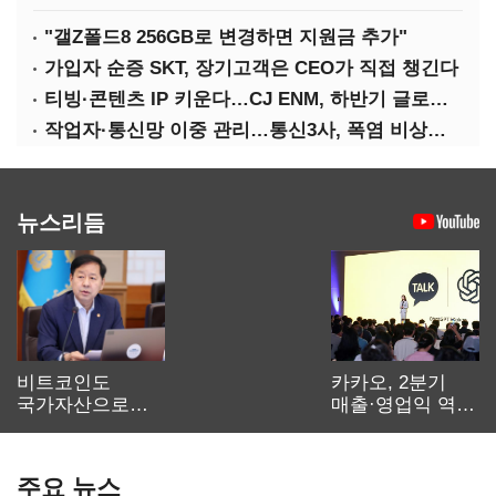
"갤Z폴드8 256GB로 변경하면 지원금 추가"
가입자 순증 SKT, 장기고객은 CEO가 직접 챙긴다
티빙·콘텐츠 IP 키운다…CJ ENM, 하반기 글로벌 확장 가속
작업자·통신망 이중 관리…통신3사, 폭염 비상대응 돌입
뉴스리듬
비트코인도
카카오, 2분기
국가자산으로…'
매출·영업익 역대
보관·평가·처분'
최대…에이전트
기준은 숙제
AI 수익화 관건
주요 뉴스