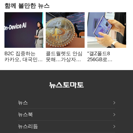
함께 볼만한 뉴스
B2C 집중하는
콜드월렛도 안심
"갤Z폴드8
카카오, 대국민
못해…가상자산
256GB로
서비스 '모두의
수탁 확대에
변경하면 지원금
AI' 사활
'보안 시험대'
추가"
뉴스
뉴스북
뉴스리듬