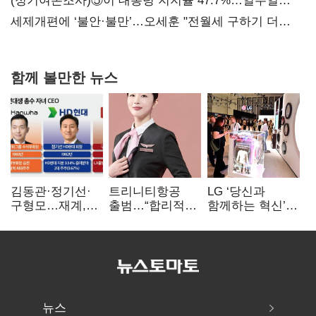
보내
(정기여론조사)⑤이 대통령 지지율 47.7%…일주일
만에 다시 40%대
세제개편에 ‘불안·불만’…오세훈 "전월세 구하기 더
힘들어질 것"
함께 볼만한 뉴스
김동관·정기선·
트리니티항공
LG ‘당신과
구형모…재계,
출범…“합리적
함께하는 혁신’…
1980년대생
가격·기대 이상
IFA서 ‘차세대 AI
전성시대
서비스로 승부”
홈’ 비전 공개
뉴스