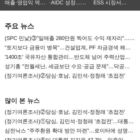
매출·영업익 역대
·AIDC 성장…
ESS 시장서
최대…에이전트
SKT 2분기 성장
‘격돌’
AI 수익화 관건
본궤도
주요 뉴스
(SPC 민낯)③"일매출 280만원 찍어도 수익 제자리"…
점주 울리는 '상시 할인'
"토지보다 금융이 병목"…건설업계, PF 자금경색 해소
목소리
'1400조' 국유자산 통합관리…반도체 넘어 주력산업
구조혁신
성기홍 "전월세난, 세금보단 수요·공급 문제"…닥공
시사
(정기여론조사)②당심·호남, 김민석-정청래 '초접전'
많이 본 뉴스
(정기여론조사)②당심·호남, 김민석-정청래 '초접전'
(정기여론조사)①당심, 김민석·정청래 '초접전'…대통령
지지도 '50% 아래로'(종합)
삼전닉스 “주주환원 확대 방안 마련”…로이터에 성명