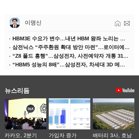
이명신
HBM3E 수요가 변수…내년 HBM 왕좌 노리는 삼성
삼전닉스 “주주환원 확대 방안 마련”…로이터에 성명 보내
“Z8 폴드 흥행”…삼성전자, 사전예약자 개통 31일까지 연장
“HBM5 성능의 8배”…삼성전자, 차세대 3D 메모리 ‘zHBM’ 공개
뉴스리듬
카카오, 2분기
가입자 증가
배터리 3사, 호남