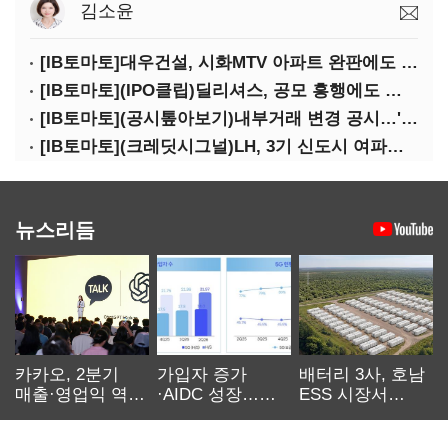
김소윤
[IB토마토]대우건설, 시화MTV 아파트 완판에도 손실…공사비 회수 난항
[IB토마토](IPO클립)딜리셔스, 공모 흥행에도 락업은 미미…441곳 중 확약 5곳
[IB토마토](공시톺아보기)내부거래 변경 공시…'20% 룰' 뭐길래
[IB토마토](크레딧시그널)LH, 3기 신도시 여파로…차입금 109조까지 확대
뉴스리듬
카카오, 2분기
가입자 증가
배터리 3사, 호남
매출·영업익 역대
·AIDC 성장…
ESS 시장서
최대…에이전트
SKT 2분기 성장
‘격돌’
AI 수익화 관건
본궤도