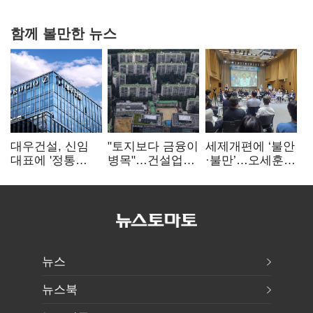
함께 볼만한 뉴스
대우건설, 신임
"토지보다 금융이
세제개편에 ‘불안
대표에 '정통
병목"…건설업계,
·불만’…오세훈
대우맨' 이강석
PF 자금경색
"전월세 구하기
부사장 내정
해소 목소리
더 힘들어질 것"
뉴스
뉴스북