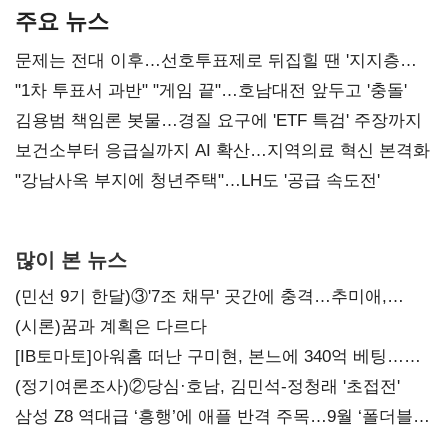
주요 뉴스
문제는 전대 이후…선호투표제로 뒤집힐 땐 '지지층
불복'
"1차 투표서 과반" "게임 끝"…호남대전 앞두고 '충돌'
김용범 책임론 봇물…경질 요구에 'ETF 특검' 주장까지
보건소부터 응급실까지 AI 확산…지역의료 혁신 본격화
"강남사옥 부지에 청년주택"…LH도 '공급 속도전'
많이 본 뉴스
(민선 9기 한달)③'7조 채무' 곳간에 충격…추미애,
20년만에 '비상재정' 선언 승부수
(시론)꿈과 계획은 다르다
[IB토마토]아워홈 떠난 구미현, 본느에 340억 베팅…
가족 지배체제 구축
(정기여론조사)②당심·호남, 김민석-정청래 '초접전'
삼성 Z8 역대급 ‘흥행’에 애플 반격 주목…9월 ‘폴더블
대전’