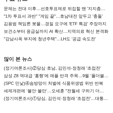
문제는 전대 이후…선호투표제로 뒤집힐 땐 '지지층
불복'
"1차 투표서 과반" "게임 끝"…호남대전 앞두고 '충돌'
김용범 책임론 봇물…경질 요구에 'ETF 특검' 주장까지
보건소부터 응급실까지 AI 확산…지역의료 혁신 본격화
"강남사옥 부지에 청년주택"…LH도 '공급 속도전'
많이 본 뉴스
(정기여론조사)②당심·호남, 김민석-정청래 '초접전'
삼성 Z8 역대급 ‘흥행’에 애플 반격 주목…9월 ‘폴더블
대전’
(SPC 민낯)④솜방망이 처벌에 식품위생법 위반 반복
세제개편에 ‘불안·불만’…오세훈 "전월세 구하기 더
힘들어질 것"
(정기여론조사)①당심, 김민석·정청래 '초접전'…대통령
지지도 '50% 아래로'(종합)