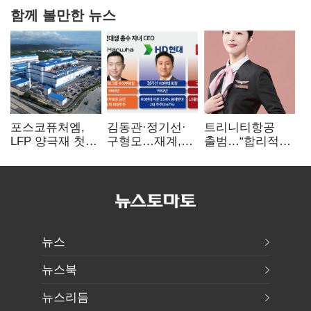
함께 볼만한 뉴스
포스코퓨처엠,
김동관·정기선·
트리니티항공
LFP 양극재 첫
구형모…재계,
출범…“합리적
대규모 공급…
1980년대생
가격·기대 이상
ESS 시장 공략
전성시대
서비스로 승부”
뉴스
뉴스북
뉴스리듬