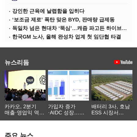
강인한 근육에 날렵함을 입히다
‘보조금 제로’ 폭탄 맞은 BYD, 판매량 급제동
독일차 넘은 현대차 ‘뚝심’…캐즘 파고든 하이브리드 역전극
한국GM 노사, 올해 완성차 업계 첫 임단협 타결
뉴스리듬
카카오, 2분기
가입자 증가
배터리 3사, 호남
매출·영업익 역대
·AIDC 성장…
ESS 시장서
최대…에이전트
SKT 2분기 성장
‘격돌’
AI 수익화 관건
본궤도
주요 뉴스