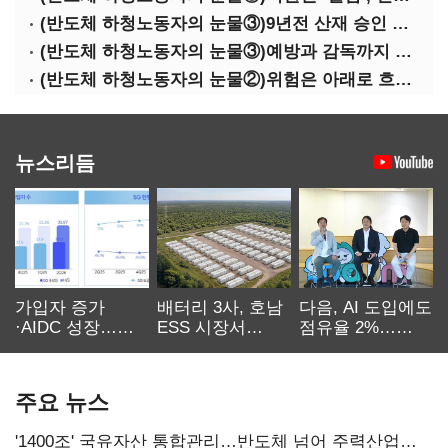
(반도체 하청노동자의 눈물③)9년전 산재 승인 간소화 제도…현장선 ‘문턱’ 여전
(반도체 하청노동자의 눈물③)예방과 감독까지 기업 책임
(반도체 하청노동자의 눈물②)위험은 아래로 흐른다
뉴스리듬
가입자 증가
배터리 3사, 호남
다음, AI 도입에도
·AIDC 성장…
ESS 시장서
점유율 2%…
SKT 2분기 성장
‘격돌’
에이전트
본궤도
차별화가 관건
주요 뉴스
'1400조' 국유자산 통합관리…반도체 넘어 주력산업