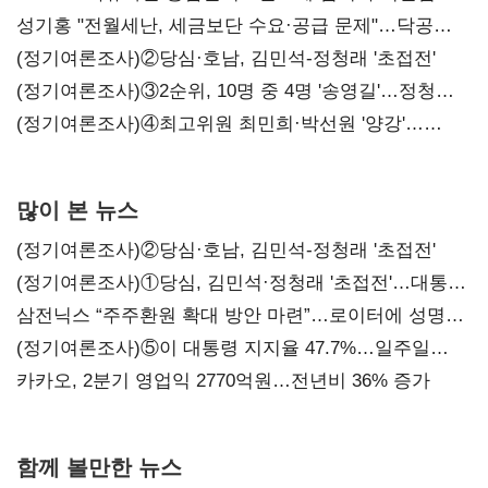
구조혁신
성기홍 "전월세난, 세금보단 수요·공급 문제"…닥공
시사
(정기여론조사)②당심·호남, 김민석-정청래 '초접전'
(정기여론조사)③2순위, 10명 중 4명 '송영길'…정청래
'한 자릿수'
(정기여론조사)④최고위원 최민희·박선원 '양강'…
서미화·이성윤·임미애 뒤이어
많이 본 뉴스
(정기여론조사)②당심·호남, 김민석-정청래 '초접전'
(정기여론조사)①당심, 김민석·정청래 '초접전'…대통령
지지도 '50% 아래로'(종합)
삼전닉스 “주주환원 확대 방안 마련”…로이터에 성명
보내
(정기여론조사)⑤이 대통령 지지율 47.7%…일주일
만에 다시 40%대
카카오, 2분기 영업익 2770억원…전년비 36% 증가
함께 볼만한 뉴스