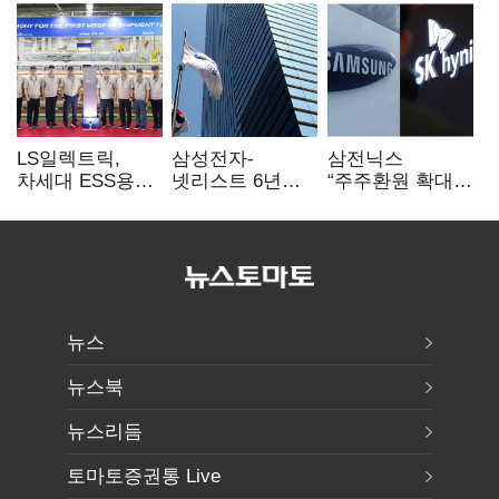
LS일렉트릭,
삼성전자-
삼전닉스
차세대 ESS용
넷리스트 6년
“주주환원 확대
전력변환장치 G2
특허분쟁 종료…
방안 마련”…
출하
기술 협력 확대
로이터에 성명
합의
보내
뉴스
뉴스북
뉴스리듬
토마토증권통 Live