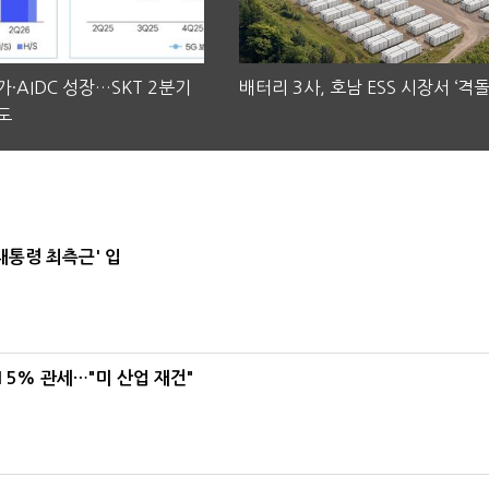
·AIDC 성장…SKT 2분기
배터리 3사, 호남 ESS 시장서 ‘격돌
도
대통령 최측근' 입
5% 관세…"미 산업 재건"