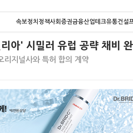
속보
정치
정책
사회
증권
금융
산업
테크
유통
건설
리아' 시밀러 유럽 공략 채비 
해 오리지널사와 특허 합의 계약