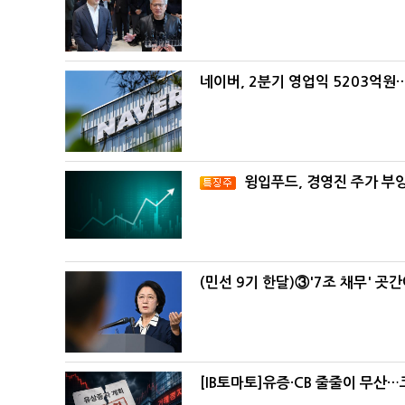
네이버, 2분기 영업익 5203억원
윙입푸드, 경영진 주가 부
(민선 9기 한달)③'7조 채무' 곳
[IB토마토]유증·CB 줄줄이 무산