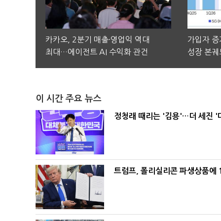
카카오, 2분기 매출·영업익 역대
가입자 증가
최대…에이전트 AI 수익화 관건
성장 본궤
이 시간 주요 뉴스
정청래 때리는 '김용'…더 세진 '
트럼프, 폴리실리콘 파생상품에 1