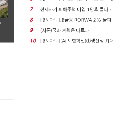
340억 베팅…가...
7
전세사기 피해주택 매입 1만호 돌파…
누적 피해자 4만2...
8
[IB토마토]JB금융 RORWA 2% 돌파…
’
실적 견인은 은행 ...
9
(시론)꿈과 계획은 다르다
10
[IB토마토](AI 보험혁신)①생산성 최대
80% 개선…현실...