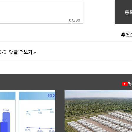
0
/
300
추천
0/0
댓글 더보기