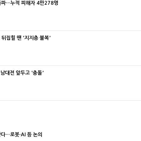
돌파…누적 피해자 4만278명
뒤집힐 땐 '지지층 불복'
호남대전 앞두고 '충돌'
난다…로봇·AI 등 논의