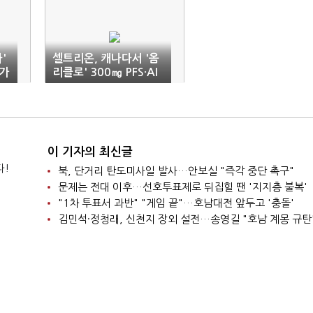
'
셀트리온, 캐나다서 '옴
가
리클로' 300㎎ PFS·AI
제형 허가
이 기자의 최신글
다!
북, 단거리 탄도미사일 발사…안보실 "즉각 중단 촉구"
문제는 전대 이후…선호투표제로 뒤집힐 땐 '지지층 불복'
"1차 투표서 과반" "게임 끝"…호남대전 앞두고 '충돌'
김민석·정청래, 신천지 장외 설전…송영길 "호남 계몽 규탄