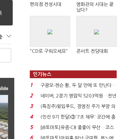
편의점 전성시대
영화관의 시대는 끝
났다?
순
"CD로 구워오세요"
콘서트 전당대회
인기뉴스
1
구광모-젠슨 황, 두 달 만에 또 만난다…
로봇·AI 등 논...
2
네이버, 2분기 영업익 5203억원…전년
비 0.2% 감소...
3
(특징주)윙입푸드, 경영진 주가 부양 의
지에 상한가...
4
(민선 9기 한달)③'7조 채무' 곳간에 충
격…추미애, 20년...
5
[IB토마토]유증·CB 줄줄이 무산…코스
닥 벌점 급증에 ...
6
[IB토마토]아워홈 떠난 구미현, 본느에