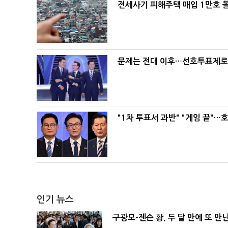
전세사기 피해주택 매입 1만호 
문제는 전대 이후…선호투표제로 
"1차 투표서 과반" "게임 끝"…
인기 뉴스
구광모-젠슨 황, 두 달 만에 또 만