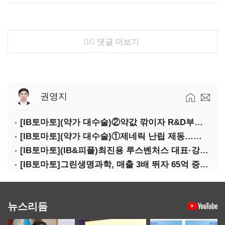
0/0
댓글 더보기
권영지
[IB토마토](약가 대수술)②약값 깎이자 R&D부터 축소…제약업계 비상경영 돌입
[IB토마토](약가 대수술)①제네릭 난립 제동…중소 제약사 수익성 비상
[IB토마토](IB&피플)최진용 루스벤처스 대표·강승순 이사
[IB토마토]그린생명과학, 매출 3배 뛰자 65억 증설…상위 2곳 의존도 82%
뉴스리듬