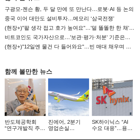
구광모-젠슨 황, 두 달 만에 또 만난다…로봇·AI 등 논의
중국 이어 대만도 설비투자…메모리 ‘삼국전쟁’
(현장+)"팔 생각 접고 호가 높여요"…'덜 똘똘한 한 채'
20억 키맞추기
비트코인도 국가자산으로…'보관·평가·처분' 기준은
숙제
(현장+)"12일엔 물건 다 들어와요"…빈 매대 채우며 문
연 홈플러스
함께 볼만한 뉴스
반도체공학회
진에어, 2분기
SK하이닉스 “AI
“연구개발직 주
영업손실
수요 대응”…용인
52시간제
731억…유가
·청주 팹에 54조