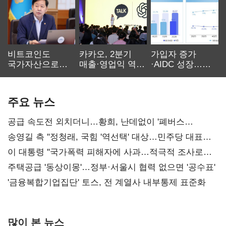
비트코인도
카카오, 2분기
가입자 증가
국가자산으로…'
매출·영업익 역대
·AIDC 성장…
보관·평가·처분'
최대…에이전트
SKT 2분기 성장
기준은 숙제
AI 수익화 관건
본궤도
주요 뉴스
공급 속도전 외치더니…황희, 난데없이 '폐버스
리모델링' 제안
송영길 측 "정청래, 국힘 '역선택' 대상…민주당 대표로
총선 지휘 못해"
이 대통령 "국가폭력 피해자에 사과…적극적 조사로
진실 밝혀야"
주택공급 '동상이몽'…정부·서울시 협력 없으면 '공수표'
'금융복합기업집단' 토스, 전 계열사 내부통제 표준화
많이 본 뉴스