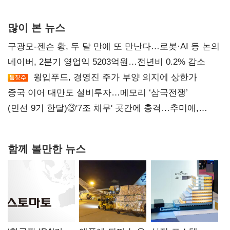
자사주 매입
많이 본 뉴스
구광모-젠슨 황, 두 달 만에 또 만난다…로봇·AI 등 논의
네이버, 2분기 영업익 5203억원…전년비 0.2% 감소
윙입푸드, 경영진 주가 부양 의지에 상한가
중국 이어 대만도 설비투자…메모리 ‘삼국전쟁’
(민선 9기 한달)③'7조 채무' 곳간에 충격…추미애,
20년만에 '비상재정' 선언 승부수
함께 볼만한 뉴스