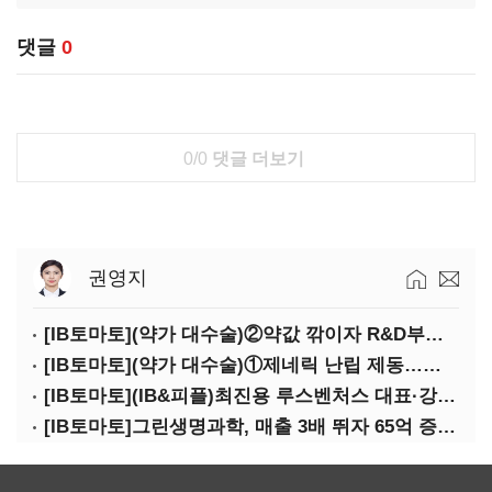
댓글
0
0/0
댓글 더보기
권영지
[IB토마토](약가 대수술)②약값 깎이자 R&D부터 축소…제약업계 비상경영 돌입
[IB토마토](약가 대수술)①제네릭 난립 제동…중소 제약사 수익성 비상
[IB토마토](IB&피플)최진용 루스벤처스 대표·강승순 이사
[IB토마토]그린생명과학, 매출 3배 뛰자 65억 증설…상위 2곳 의존도 82%