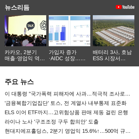
뉴스리듬
카카오, 2분기
가입자 증가
배터리 3사, 호남
매출·영업익 역대
·AIDC 성장…
ESS 시장서
최대…에이전트
SKT 2분기 성장
‘격돌’
AI 수익화 관건
본궤도
주요 뉴스
이 대통령 "국가폭력 피해자에 사과…적극적 조사로
진실 밝혀야"
'금융복합기업집단' 토스, 전 계열사 내부통제 표준화
ELS 이어 ETF까지…고위험상품 판매 제동 걸린 은행
라이나 노사 '구조조정 구두 합의안' 도출
현대지에프홀딩스, 2분기 영업익 15.6%↑…500억 규모