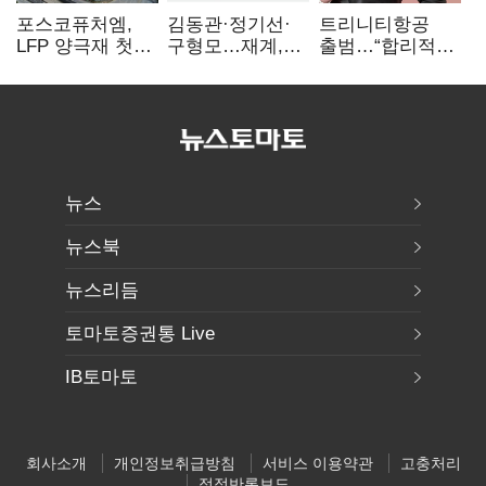
포스코퓨처엠,
김동관·정기선·
트리니티항공
LFP 양극재 첫
구형모…재계,
출범…“합리적
대규모 공급…
1980년대생
가격·기대 이상
ESS 시장 공략
전성시대
서비스로 승부”
뉴스
뉴스북
뉴스리듬
토마토증권통 Live
IB토마토
회사소개
개인정보취급방침
서비스 이용약관
고충처리
정정반론보도