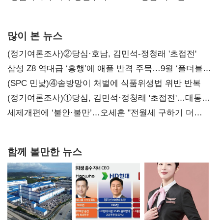
많이 본 뉴스
(정기여론조사)②당심·호남, 김민석-정청래 '초접전'
삼성 Z8 역대급 ‘흥행’에 애플 반격 주목…9월 ‘폴더블
대전’
(SPC 민낯)④솜방망이 처벌에 식품위생법 위반 반복
(정기여론조사)①당심, 김민석·정청래 '초접전'…대통령
지지도 '50% 아래로'(종합)
세제개편에 ‘불안·불만’…오세훈 "전월세 구하기 더
힘들어질 것"
함께 볼만한 뉴스