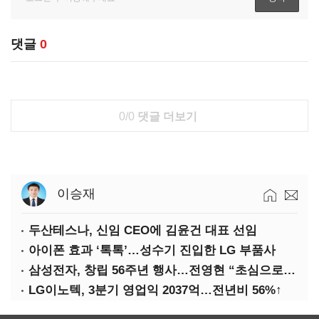
댓글
0
0/0
댓글 더보기
이승재
두산테스나, 신임 CEO에 김윤건 대표 선임
아이폰 효과 ‘톡톡’…성수기 진입한 LG 부품사
삼성전자, 창립 56주년 행사…전영현 “초심으로 경쟁력 회복해야”
LG이노텍, 3분기 영업익 2037억…전년비 56%↑