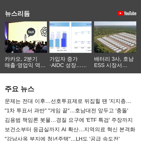
뉴스리듬
카카오, 2분기
가입자 증가
배터리 3사, 호남
매출·영업익 역대
·AIDC 성장…
ESS 시장서
최대…에이전트
SKT 2분기 성장
‘격돌’
AI 수익화 관건
본궤도
주요 뉴스
문제는 전대 이후…선호투표제로 뒤집힐 땐 '지지층
불복'
"1차 투표서 과반" "게임 끝"…호남대전 앞두고 '충돌'
김용범 책임론 봇물…경질 요구에 'ETF 특검' 주장까지
보건소부터 응급실까지 AI 확산…지역의료 혁신 본격화
"강남사옥 부지에 청년주택"…LH도 '공급 속도전'