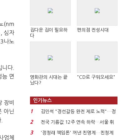
노(nm
집다운 집이 필요하
편의점 전성시대
, 심자
다
 3나노
입니다.
성능 면
영화관의 시대는 끝
"CD로 구워오세요"
났다?
인기뉴스
당 장비
1
은 아닌
김민석 "경선갈등 완전 제로 노력"…정
청래 "반명 공세 사...
.
2
전국 기름값 12주 연속 하락…서울 휘
발윳값 1909원...
3
'정청래 책임론' 꺼낸 친명계…친청계
조사업체