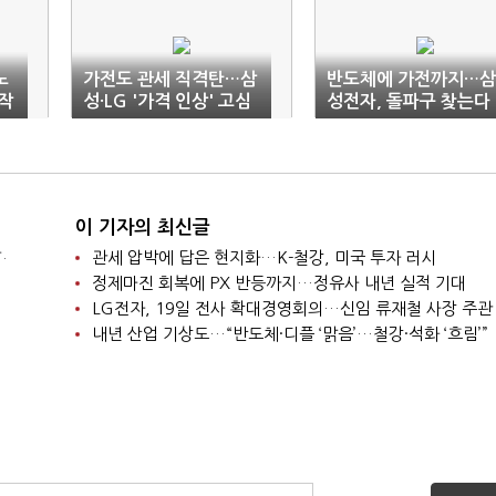
노
가전도 관세 직격탄…삼
반도체에 가전까지…삼
작
성·LG '가격 인상' 고심
성전자, 돌파구 찾는다
이 기자의 최신글
.
관세 압박에 답은 현지화…K-철강, 미국 투자 러시
정제마진 회복에 PX 반등까지…정유사 내년 실적 기대
LG전자, 19일 전사 확대경영회의…신임 류재철 사장 주관
내년 산업 기상도…“반도체·디플 ‘맑음’…철강·석화 ‘흐림’”