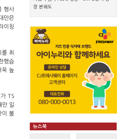
장 본궤도
을 행사
 대만은
 라이칭
치를 취
제한했습
더욱 높
가 TS
대만 일
란이 불
뉴스북