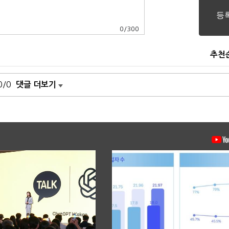
0
/
300
추천
0/0
댓글 더보기