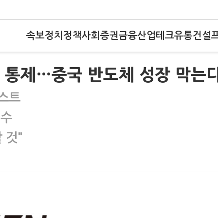
속보
정치
정책
사회
증권
금융
산업
테크
유통
건설
수출 통제…중국 반도체 성장 막는
리스트
필수
 것"