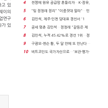
는 추가투표 때리기...
4
전쟁에 원유 공급망 흔들리자…K-정유,
하고 있
에너지안보 핵심...
5
"팀 정청래 정리" "이중잣대 말라"…민
화웨이의
주 최고위원 계파 다...
산업연구
6
김민석, 제주·인천 당대표 경선서 '1
위'(1보)...
과가 있
7
공세 멈춘 김민석…정청래 "갈등은 제
가 수습"
8
김민석, 누적 45.42%로 경선 1위…정
청래와 격차 0.86%p(...
9
구광모-젠슨 황, 두 달 만에 또 만난다…
로봇·AI 등 논...
10
비트코인도 국가자산으로…'보관·평가·
처분' 기준은 ...