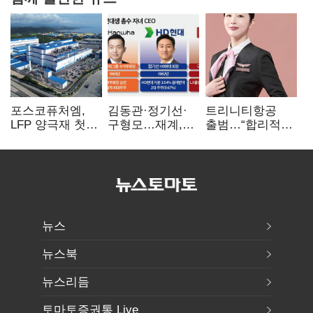
포스코퓨처엠,
김동관·정기선·
트리니티항공
LFP 양극재 첫
구형모…재계,
출범…“합리적
대규모 공급…
1980년대생
가격·기대 이상
ESS 시장 공략
전성시대
서비스로 승부”
뉴스
뉴스북
뉴스리듬
토마토증권통 Live