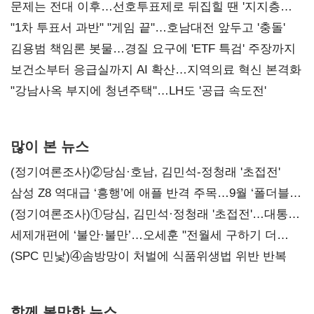
문제는 전대 이후…선호투표제로 뒤집힐 땐 '지지층
불복'
"1차 투표서 과반" "게임 끝"…호남대전 앞두고 '충돌'
김용범 책임론 봇물…경질 요구에 'ETF 특검' 주장까지
보건소부터 응급실까지 AI 확산…지역의료 혁신 본격화
"강남사옥 부지에 청년주택"…LH도 '공급 속도전'
많이 본 뉴스
(정기여론조사)②당심·호남, 김민석-정청래 '초접전'
삼성 Z8 역대급 ‘흥행’에 애플 반격 주목…9월 ‘폴더블
대전’
(정기여론조사)①당심, 김민석·정청래 '초접전'…대통령
지지도 '50% 아래로'(종합)
세제개편에 ‘불안·불만’…오세훈 "전월세 구하기 더
힘들어질 것"
(SPC 민낯)④솜방망이 처벌에 식품위생법 위반 반복
함께 볼만한 뉴스