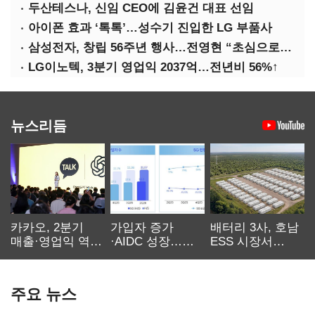
두산테스나, 신임 CEO에 김윤건 대표 선임
아이폰 효과 ‘톡톡’…성수기 진입한 LG 부품사
삼성전자, 창립 56주년 행사…전영현 “초심으로 경쟁력 회복해야”
LG이노텍, 3분기 영업익 2037억…전년비 56%↑
뉴스리듬
카카오, 2분기
가입자 증가
배터리 3사, 호남
매출·영업익 역대
·AIDC 성장…
ESS 시장서
최대…에이전트
SKT 2분기 성장
‘격돌’
AI 수익화 관건
본궤도
주요 뉴스