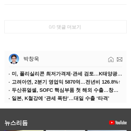
0/0
댓글 더보기
박창욱
미, 폴리실리콘 최저가격제·관세 검토…K태양광 입지 확대 기대
고려아연, 2분기 영업익 5870억…전년비 126.8%↑
두산퓨얼셀, SOFC 핵심부품 첫 해외 수출…창사 이래 최대 규모
일본, K철강에 ‘관세 폭탄’…대일 수출 ‘타격’
뉴스리듬