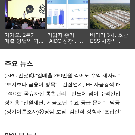
카카오, 2분기
가입자 증가
배터리 3사, 호남
매출·영업익 역대
·AIDC 성장…
ESS 시장서
최대…에이전트
SKT 2분기 성장
‘격돌’
AI 수익화 관건
본궤도
주요 뉴스
(SPC 민낯)③"일매출 280만원 찍어도 수익 제자리"…
점주 울리는 '상시 할인'
"토지보다 금융이 병목"…건설업계, PF 자금경색 해소
목소리
'1400조' 국유자산 통합관리…반도체 넘어 주력산업
구조혁신
성기홍 "전월세난, 세금보단 수요·공급 문제"…닥공
시사
(정기여론조사)②당심·호남, 김민석-정청래 '초접전'