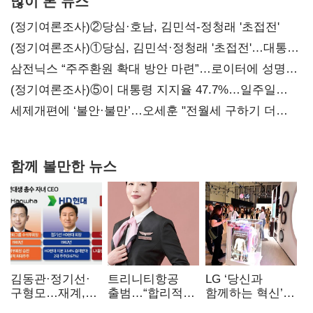
많이 본 뉴스
(정기여론조사)②당심·호남, 김민석-정청래 '초접전'
(정기여론조사)①당심, 김민석·정청래 '초접전'…대통령
지지도 '50% 아래로'(종합)
삼전닉스 “주주환원 확대 방안 마련”…로이터에 성명
보내
(정기여론조사)⑤이 대통령 지지율 47.7%…일주일
만에 다시 40%대
세제개편에 ‘불안·불만’…오세훈 "전월세 구하기 더
힘들어질 것"
함께 볼만한 뉴스
김동관·정기선·
트리니티항공
LG ‘당신과
구형모…재계,
출범…“합리적
함께하는 혁신’…
1980년대생
가격·기대 이상
IFA서 ‘차세대 AI