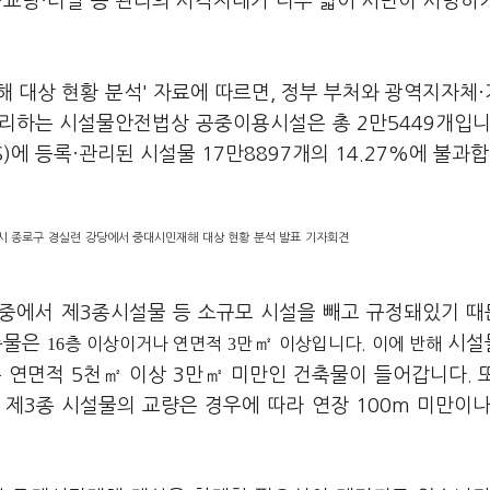
·교량·터널 등 관리의 사각지대가 너무 넓어 시민이 사망하
 대상 현황 분석' 자료에 따르면, 정부 부처와 광역지자체
관리하는 시설물안전법상 공중이용시설은 총 2만5449개입니
에 등록·관리된 시설물 17만8897개의 14.27%에 불과합
 종로구 경실련 강당에서 중대시민재해 대상 현황 분석 발표 기자회견
중에서 제3종시설물 등 소규모 시설을 빼고 규정돼있기 
축물은
㎡
시설
16
층 이상이거나 연면적
3
만
이상입니다. 이에 반해
는 연면적 5천㎡ 이상 3만㎡ 미만인 건축물이 들어갑니다. 
 제3종 시설물의 교량은 경우에 따라 연장 100m 미만이나