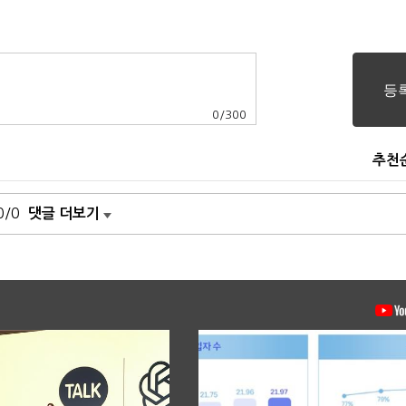
0
/
300
추천
0/0
댓글 더보기