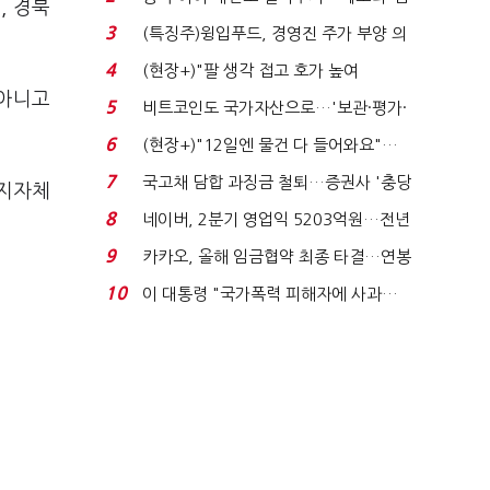
, 경북
국전쟁’
3
(특징주)윙입푸드, 경영진 주가 부양 의
지에 상한가...
4
(현장+)"팔 생각 접고 호가 높여
 아니고
요"…'덜 똘똘한 한 채' 20...
5
비트코인도 국가자산으로…'보관·평가·
처분' 기준은 ...
6
(현장+)"12일엔 물건 다 들어와요"…
빈 매대 채우며 문 연 ...
7
국고채 담합 과징금 철퇴…증권사 '충당
 지자체
금 폭탄' 우려...
8
네이버, 2분기 영업익 5203억원…전년
비 0.2% 감소...
9
카카오, 올해 임금협약 최종 타결…연봉
6.3% 인상·격려...
10
이 대통령 "국가폭력 피해자에 사과…
적극적 조사로 진...