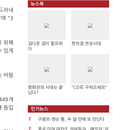
뉴스북
 드러내
며 "3
기 위해
집다운 집이 필요하
편의점 전성시대
다
수 있게
는 바람
영화관의 시대는 끝
"CD로 구워오세요"
났다?
449개
개 등입
인기뉴스
1
구광모-젠슨 황, 두 달 만에 또 만난다…
로봇·AI 등 논...
2
중국 이어 대만도 설비투자…메모리 ‘삼