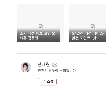
조기 대선 행보 꼬인 오
57일간 대선 레이스
세훈·김동연
관전 포인트 '넷'
신태현
전진만 염두에 두려합니다
뉴스북