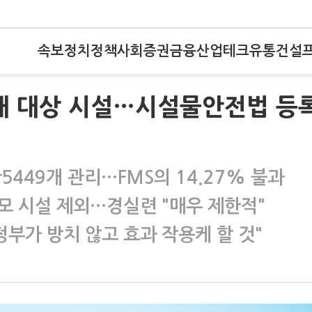
속보
정치
정책
사회
증권
금융
산업
테크
유통
건설
재해 대상 시설…시설물안전법 등
5449개 관리…FMS의 14.27% 불과
모 시설 제외…경실련 "매우 제한적"
정부가 방치 않고 효과 작용케 할 것"