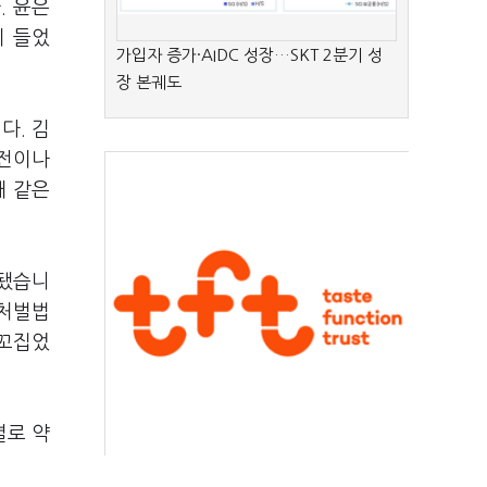
.
윤은
이 들었
가입자 증가·AIDC 성장…SKT 2분기 성
장 본궤도
다. 김
안전이나
재 같은
적됐습니
해처벌법
 꼬집었
별로 약