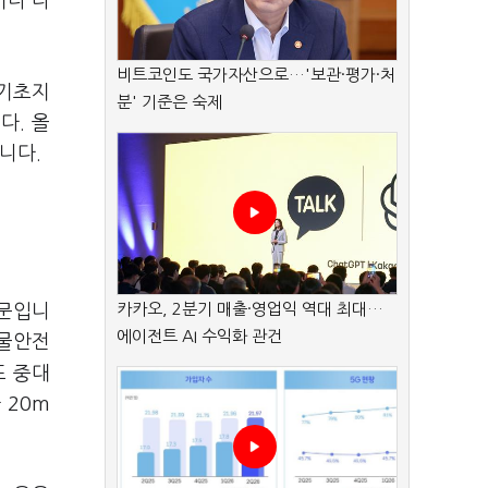
거나 다
비트코인도 국가자산으로…'보관·평가·처
·기초지
분' 기준은 숙제
다. 올
니다.
카카오, 2분기 매출·영업익 역대 최대…
때문입니
에이전트 AI 수익화 관건
물안전
또 중대
 20m