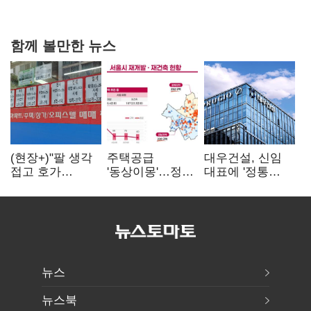
숙제
함께 볼만한 뉴스
(현장+)"팔 생각
주택공급
대우건설, 신임
접고 호가
'동상이몽'…정부
대표에 '정통
높여요"…'덜
·서울시 협력
대우맨' 이강석
똘똘한 한 채'
없으면 '공수표'
부사장 내정
20억 키맞추기
뉴스
뉴스북