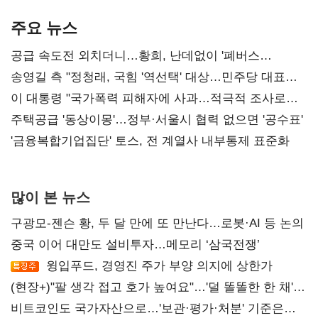
기준은 숙제
AI 수익화 관건
본궤도
주요 뉴스
공급 속도전 외치더니…황희, 난데없이 '폐버스
리모델링' 제안
송영길 측 "정청래, 국힘 '역선택' 대상…민주당 대표로
총선 지휘 못해"
이 대통령 "국가폭력 피해자에 사과…적극적 조사로
진실 밝혀야"
주택공급 '동상이몽'…정부·서울시 협력 없으면 '공수표'
'금융복합기업집단' 토스, 전 계열사 내부통제 표준화
많이 본 뉴스
구광모-젠슨 황, 두 달 만에 또 만난다…로봇·AI 등 논의
중국 이어 대만도 설비투자…메모리 ‘삼국전쟁’
윙입푸드, 경영진 주가 부양 의지에 상한가
(현장+)"팔 생각 접고 호가 높여요"…'덜 똘똘한 한 채'
20억 키맞추기
비트코인도 국가자산으로…'보관·평가·처분' 기준은