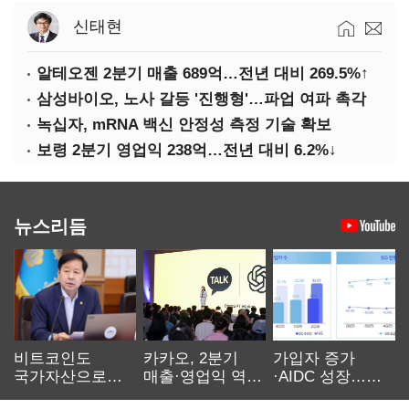
신태현
알테오젠 2분기 매출 689억…전년 대비 269.5%↑
삼성바이오, 노사 갈등 '진행형'…파업 여파 촉각
녹십자, mRNA 백신 안정성 측정 기술 확보
보령 2분기 영업익 238억…전년 대비 6.2%↓
뉴스리듬
비트코인도
카카오, 2분기
가입자 증가
국가자산으로…'
매출·영업익 역대
·AIDC 성장…
보관·평가·처분'
최대…에이전트
SKT 2분기 성장