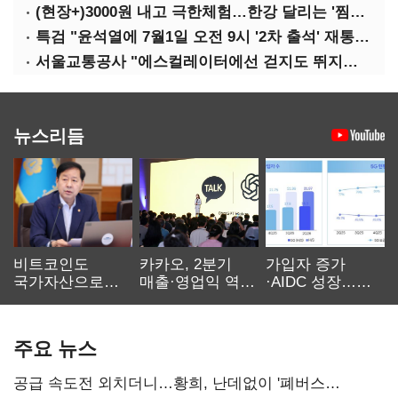
(현장+)3000원 내고 극한체험…한강 달리는 '찜통버스'
특검 "윤석열에 7월1일 오전 9시 '2차 출석' 재통보"
서울교통공사 "에스컬레이터에선 걷지도 뛰지도 말아주세요"
뉴스리듬
비트코인도
카카오, 2분기
가입자 증가
국가자산으로…'
매출·영업익 역대
·AIDC 성장…
보관·평가·처분'
최대…에이전트
SKT 2분기 성장
기준은 숙제
AI 수익화 관건
본궤도
주요 뉴스
공급 속도전 외치더니…황희, 난데없이 '폐버스