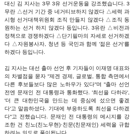
대신 김 지사는 3무 3유 선거운동을 강조했습니다. 3
무란 △선거 기간 중 네거티브하지 않겠다 △세력 과
시형 선거대책위원회 조직 만들지 않겠다 △조직 동
원하는 선거 하지 않겠다 등입니다. 3유란 △비전과
정책으로 경쟁하겠다 △단기필마의 자세로 선거하겠
다 △자원봉사자, 청년 등 국민과 함께 '젊은 선거'를
하겠다 등입니다.
김 지사는 대선 출마 선언 후 기자들이 이재명 대표와
의 차별점을 묻자 "제겐 경제, 글로벌, 통합 측면에서
다른 후보들보다 많은 노하우가 있다"며 "출마 선언
전엔 문재인 전 대통령과 통화했다. '최선을 다하라',
'더 큰 대한민국을 만드는 데 중심에 섰으면 좋겠
다'고 말씀하셨다. 기대에 부응하도록 최선을 다하겠
다"고 전했습니다. 문재인 전 대통령의 메시지를 강
조한 건 친노(친노무현)·친문(친문재인) 세력을 규합
하려는 의도로 풀이됩니다.