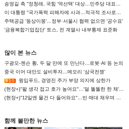
리모델링' 제안
송영길 측 "정청래, 국힘 '역선택' 대상…민주당 대표로
총선 지휘 못해"
이 대통령 "국가폭력 피해자에 사과…적극적 조사로
진실 밝혀야"
주택공급 '동상이몽'…정부·서울시 협력 없으면 '공수표'
'금융복합기업집단' 토스, 전 계열사 내부통제 표준화
많이 본 뉴스
구광모-젠슨 황, 두 달 만에 또 만난다…로봇·AI 등 논의
중국 이어 대만도 설비투자…메모리 ‘삼국전쟁’
윙입푸드, 경영진 주가 부양 의지에 상한가
(현장+)"팔 생각 접고 호가 높여요"…'덜 똘똘한 한 채'
20억 키맞추기
(현장+)"12일엔 물건 다 들어와요"…빈 매대 채우며 문
연 홈플러스
함께 볼만한 뉴스