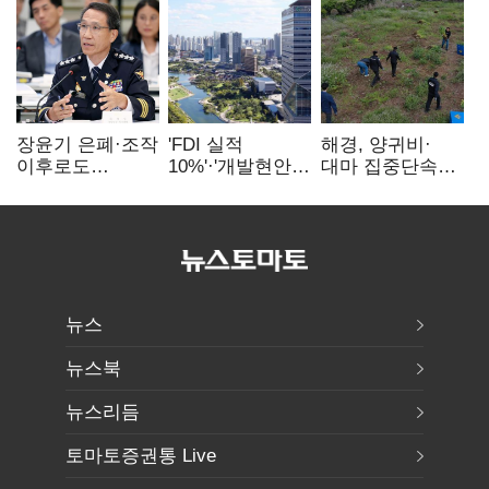
장윤기 은폐·조작
'FDI 실적
해경, 양귀비·
이후로도
10%'·'개발현안
대마 집중단속…
정보유출·
산적'…
4개월 동안
내부비위…경찰
인천경제청장
249명 검거
신뢰는 어디에
구원투수 찾기
뉴스
뉴스북
뉴스리듬
토마토증권통 Live