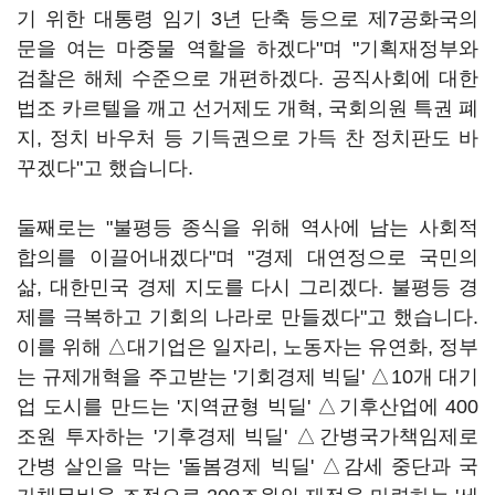
기 위한 대통령 임기 3년 단축 등으로 제7공화국의
문을 여는 마중물 역할을 하겠다"며 "기획재정부와
검찰은 해체 수준으로 개편하겠다. 공직사회에 대한
법조 카르텔을 깨고 선거제도 개혁, 국회의원 특권 폐
지, 정치 바우처 등 기득권으로 가득 찬 정치판도 바
꾸겠다"고 했습니다.
둘째로는 "불평등 종식을 위해 역사에 남는 사회적
합의를 이끌어내겠다"며 "경제 대연정으로 국민의
삶, 대한민국 경제 지도를 다시 그리겠다. 불평등 경
제를 극복하고 기회의 나라로 만들겠다"고 했습니다.
이를 위해 △대기업은 일자리, 노동자는 유연화, 정부
는 규제개혁을 주고받는 '기회경제 빅딜' △10개 대기
업 도시를 만드는 '지역균형 빅딜' △기후산업에 400
조원 투자하는 '기후경제 빅딜' △간병국가책임제로
간병 살인을 막는 '돌봄경제 빅딜' △감세 중단과 국