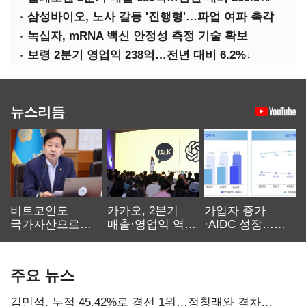
삼성바이오, 노사 갈등 '진행형'…파업 여파 촉각
녹십자, mRNA 백신 안정성 측정 기술 확보
보령 2분기 영업익 238억…전년 대비 6.2%↓
뉴스리듬
비트코인도
카카오, 2분기
가입자 증가
국가자산으로…'
매출·영업익 역대
·AIDC 성장…
보관·평가·처분'
최대…에이전트
SKT 2분기 성장
기준은 숙제
AI 수익화 관건
본궤도
주요 뉴스
김민석, 누적 45.42%로 경선 1위…정청래와 격차