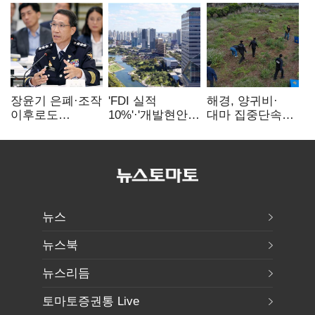
장윤기 은폐·조작
'FDI 실적
해경, 양귀비·
이후로도
10%'·'개발현안
대마 집중단속…
정보유출·
산적'…
4개월 동안
내부비위…경찰
인천경제청장
249명 검거
신뢰는 어디에
구원투수 찾기
뉴스
뉴스북
뉴스리듬
토마토증권통 Live