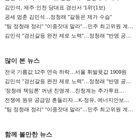
0.86%p(2보)
김민석, 제주·인천 당대표 경선서 '1위'(1보)
공세 멈춘 김민석…정청래 "갈등은 제가 수습"
"팀 정청래 정리" "이중잣대 말라"…민주 최고위원 계파
다툼 격화
김민석 "경선갈등 완전 제로 노력"…정청래 "반명 공세
사과부터"
많이 본 뉴스
전국 기름값 12주 연속 하락…서울 휘발윳값 1909원
김민석 "경선갈등 완전 제로 노력"…정청래 "반명 공세
사과부터"
'정청래 책임론' 꺼낸 친명계…친청계는 추가투표
때리기
전쟁에 원유 공급망 흔들리자…K-정유, 에너지안보
핵심으로 재부상
"팀 정청래 정리" "이중잣대 말라"…민주 최고위원 계파
다툼 격화
함께 볼만한 뉴스