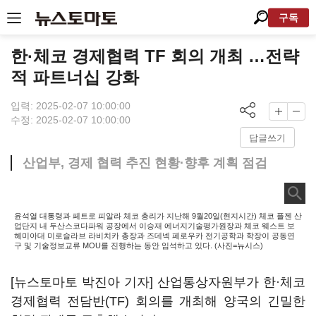
구독
한·체코 경제협력 TF 회의 개최 …전략
적 파트너십 강화
입력: 2025-02-07 10:00:00
수정: 2025-02-07 10:00:00
답글쓰기
산업부, 경제 협력 추진 현황·향후 계획 점검
윤석열 대통령과 페트로 피알라 체코 총리가 지난해 9월20일(현지시간) 체코 플젠 산
업단지 내 두산스코다파워 공장에서 이승재 에너지기술평가원장과 체코 웨스트 보
헤미아대 미로슬라브 라비치카 총장과 즈데넥 페로우카 전기공학과 학장이 공동연
구 및 기술정보교류 MOU를 진행하는 동안 임석하고 있다. (사진=뉴시스)
[뉴스토마토 박진아 기자] 산업통상자원부가 한·체코
경제협력 전담반(TF) 회의를 개최해 양국의 긴밀한