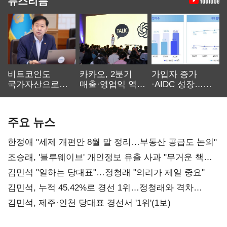
뉴스리듬
비트코인도
카카오, 2분기
가입자 증가
국가자산으로…'
매출·영업익 역대
·AIDC 성장…
보관·평가·처분'
최대…에이전트
SKT 2분기 성장
기준은 숙제
AI 수익화 관건
본궤도
주요 뉴스
한정애 "세제 개편안 8월 말 정리…부동산 공급도 논의"
조승래, '블루웨이브' 개인정보 유출 사과 "무거운 책임
통감"
김민석 "일하는 당대표"…정청래 "의리가 제일 중요"
김민석, 누적 45.42%로 경선 1위…정청래와 격차
0.86%p(2보)
김민석, 제주·인천 당대표 경선서 '1위'(1보)