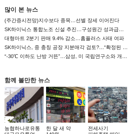
많이 본 뉴스
(주간증시전망)지수보다 종목…선별 장세 이어진다
SK하이닉스 통합노조 신설 추진…구성원간 성과급
불만 확산
대형마트 2분기 판매 9.4% 감소…홈플러스 사태 여파
SK하이닉스, 중 충칭 공장 지분매각 검토?…“확정된 바
없어”
“-30℃ 이하도 난방 거뜬”…삼성, 미 국립연구소와 개발
협력
함께 볼만한 뉴스
농협하나로유통
한 달 새 약
전세사기