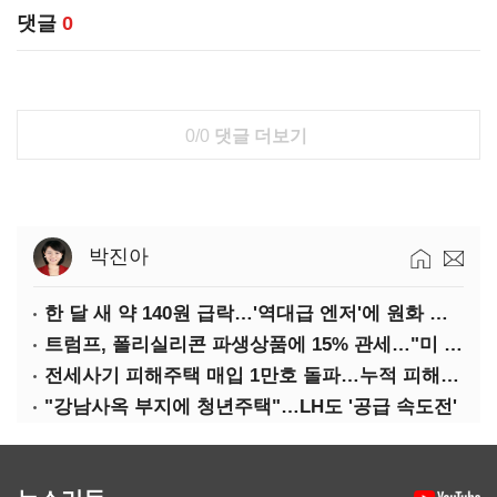
댓글
0
0/0
댓글 더보기
박진아
한 달 새 약 140원 급락…'역대급 엔저'에 원화 변곡점
트럼프, 폴리실리콘 파생상품에 15% 관세…"미 산업 재건"
전세사기 피해주택 매입 1만호 돌파…누적 피해자 4만278명
"강남사옥 부지에 청년주택"…LH도 '공급 속도전'