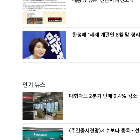
대통령 엮은 '신천지 사진조작'…
한정애 "세제 개편안 8월 말 정
인기 뉴스
대형마트 2분기 판매 9.4% 감
(주간증시전망)지수보다 종목…선