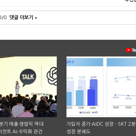
0/0
댓글 더보기
2분기 매출·영업익 역대
가입자 증가·AIDC 성장…SKT 2
전트 AI 수익화 관건
성장 본궤도