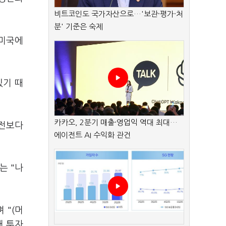
비트코인도 국가자산으로…'보관·평가·처
분' 기준은 숙제
 미국에
있기 때
카카오, 2분기 매출·영업익 역대 최대…
 전보다
에이전트 AI 수익화 관건
는 "나
 "(머
해 투자