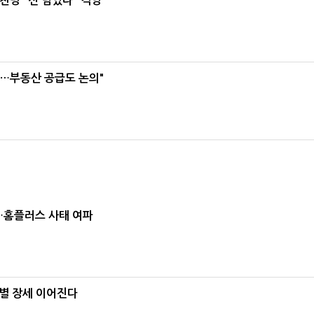
친명 "선 넘었다" 격앙
리…부동산 공급도 논의"
소…홈플러스 사태 여파
별 장세 이어진다