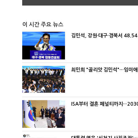
이 시간 주요 뉴스
김민석, 강원·대구·경북서 48.5
최민희 "골리앗 김민석"…임미애
ISA부터 결혼 페널티까지…203