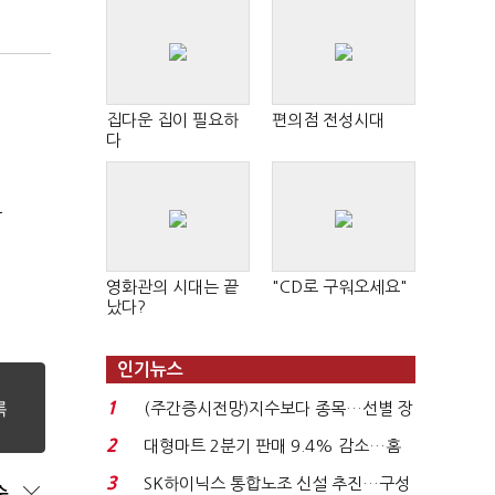
집다운 집이 필요하
편의점 전성시대
다
극
영화관의 시대는 끝
"CD로 구워오세요"
났다?
인기뉴스
1
(주간증시전망)지수보다 종목…선별 장
세 이어진다...
2
대형마트 2분기 판매 9.4% 감소…홈
플러스 사태 여파...
3
SK하이닉스 통합노조 신설 추진…구성
순