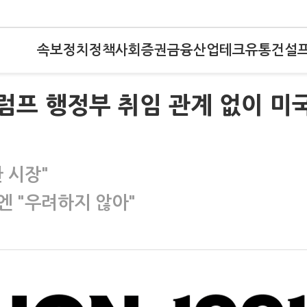
속보
정치
정책
사회
증권
금융
산업
테크
유통
건설
트럼프 행정부 취임 관계 없이 미
 시장"
엔 "우려하지 않아"