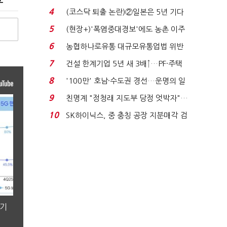
원 간 성과급 불...
4
(코스닥 퇴출 논란)②일본은 5년 기다
려주는데 우리는 ...
5
(현장+)'폭염중대경보'에도 농촌 이주
노동자는 강행군…'야...
6
농협하나로유통 대규모유통업법 위반
적발…공정위, 과...
7
건설 한계기업 5년 새 3배↑…PF·주택
침체에 재무 ...
8
'100만' 호남·수도권 경선…운명의 일
주일
9
친명계 "정청래 지도부 당정 엇박자"…
친청계 "신천지 오...
10
SK하이닉스, 중 충칭 공장 지분매각 검
토?…“확정된 바...
분기