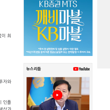
없이 최
뉴스리듬
"투자와
이 인플
 생산과