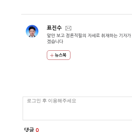
판매량 선방
표진수
앞만 보고 정론직필의 자세로 취재하는 기자가
겠습니다
뉴스북
댓글
0