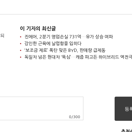
김 공고히"
지"
이 기자의 최신글
 되
진에어, 2분기 영업손실 731억…유가 상승 여파
강인한 근육에 날렵함을 입히다
‘보조금 제로’ 폭탄 맞은 BYD, 판매량 급제동
독일차 넘은 현대차 ‘뚝심’…캐즘 파고든 하이브리드 역전
0
/
300
추천