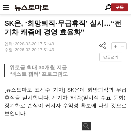
구독
SK온, ‘희망퇴직·무급휴직’ 실시…“전
기차 캐즘에 경영 효율화”
입력: 2026-02-20 17:51:43
수정: 2026-02-20 17:51:43
답글쓰기
위로금 최대 30개월 지급
‘넥스트 챕터’ 프로그램도
[뉴스토마토 표진수 기자] SK온이 희망퇴직과 무급
휴직을 실시합니다. 전기차 ‘캐즘(일시적 수요 둔화)’
장기화로 손실이 커지자 수익성 확보에 나선 것으로
보입니다.