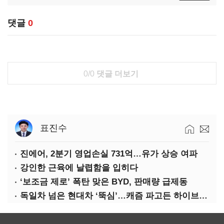
댓글
0
0/0
댓글 더보기
표진수
진에어, 2분기 영업손실 731억…유가 상승 여파
강인한 근육에 날렵함을 입히다
‘보조금 제로’ 폭탄 맞은 BYD, 판매량 급제동
독일차 넘은 현대차 ‘뚝심’…캐즘 파고든 하이브리드 역전극