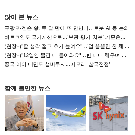
많이 본 뉴스
구광모-젠슨 황, 두 달 만에 또 만난다…로봇·AI 등 논의
비트코인도 국가자산으로…'보관·평가·처분' 기준은
숙제
(현장+)"팔 생각 접고 호가 높여요"…'덜 똘똘한 한 채'
20억 키맞추기
(현장+)"12일엔 물건 다 들어와요"…빈 매대 채우며 문
연 홈플러스
중국 이어 대만도 설비투자…메모리 ‘삼국전쟁’
함께 볼만한 뉴스