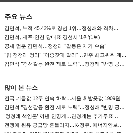
보관·평가·처분'
최대…에이전트
SKT 2분기 성장
기준은 숙제
AI 수익화 관건
본궤도
주요 뉴스
김민석, 누적 45.42%로 경선 1위…정청래와 격차
0.86%p(2보)
김민석, 제주·인천 당대표 경선서 '1위'(1보)
공세 멈춘 김민석…정청래 "갈등은 제가 수습"
"팀 정청래 정리" "이중잣대 말라"…민주 최고위원 계파
다툼 격화
김민석 "경선갈등 완전 제로 노력"…정청래 "반명 공세
사과부터"
많이 본 뉴스
전국 기름값 12주 연속 하락…서울 휘발윳값 1909원
김민석 "경선갈등 완전 제로 노력"…정청래 "반명 공세
사과부터"
'정청래 책임론' 꺼낸 친명계…친청계는 추가투표
때리기
전쟁에 원유 공급망 흔들리자…K-정유, 에너지안보