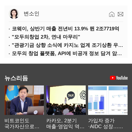
변소인
코웨이, 상반기 매출 전년비 13.9% 뛴 2조7719억
"모두의창업 2차, 연내 마무리"
"관광기금 상향 소식에 카지노 업계 조기상환 우려"
모두의 창업 플랫폼, API에 비공개 정보 담겨 암호키까지 새나갔다
뉴스리듬
비트코인도
카카오, 2분기
가입자 증가
국가자산으로…'
매출·영업익 역대
·AIDC 성장…