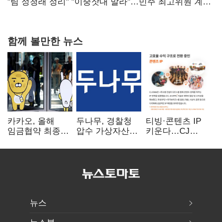
핵심으로 재부상
"팀 정청래 정리" "이중잣대 말라"…민주 최고위원 계파
다툼 격화
함께 볼만한 뉴스
카카오, 올해
두나무, 경찰청
티빙·콘텐츠 IP
임금협약 최종
압수 가상자산
키운다…CJ
타결…연봉 6.3%
보관 맡는다…
ENM, 하반기
인상·격려금
커스터디 사업
글로벌 확장 가속
300만원
최종 낙찰
뉴스