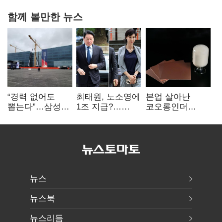
함께 볼만한 뉴스
“경력 없어도
최태원, 노소영에
본업 살아난
뽑는다”…삼성
1조 지급?…
코오롱인더
·TSMC, 미
재상고 여부 주목
·HS효성…AI·
반도체 인재
배터리 소재로
쟁탈전
보폭 확대
뉴스
뉴스북
뉴스리듬