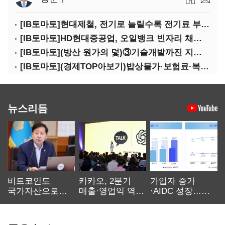
[IB토마토]현대제철, 전기로 늘릴수록 전기료 부담…저탄소 전환의 역설
[IB토마토]HD현대중공업, 오일뱅크 빈자리 채웠다…그룹 배당 핵심축 부상
[IB토마토](방산 원가의 덫)③기술개발까진 지원…수출은 각자도생
[IB토마토](경제TOP아보기)밥상물가·보험료·복구비…장마가 내미는 청구서
뉴스리듬
비트코인도
카카오, 2분기
가입자 증가
국가자산으로…'
매출·영업익 역대
·AIDC 성장…
보관·평가·처분'
최대…에이전트
SKT 2분기 성장
기준은 숙제
AI 수익화 관건
본궤도