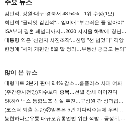
주요 뉴스
김민석, 강원·대구·경북서 48.54%…1위 수성(1보)
최민희 "골리앗 김민석"…임미애 "부끄러운 줄 알아야"
ISA부터 결혼 페널티까지…2030 지지율 하락에 '청년
챙기기'
대통령 엮은 '신천지 사진조작'…친명 "선 넘었다" 격앙
한정애 "세제 개편안 8월 말 정리…부동산 공급도 논의"
많이 본 뉴스
대형마트 2분기 판매 9.4% 감소…홈플러스 사태 여파
(주간증시전망)지수보다 종목…선별 장세 이어진다
SK하이닉스 통합노조 신설 추진…구성원 간 성과급
불만 확산
(코스닥 퇴출 논란)②일본은 5년 기다려주는데 우리는
당장 퇴출?…시간만으론 부족한 코스닥 구하기
농협하나로유통 대규모유통업법 위반 적발…공정위,
과징금 4억6200만원 부과