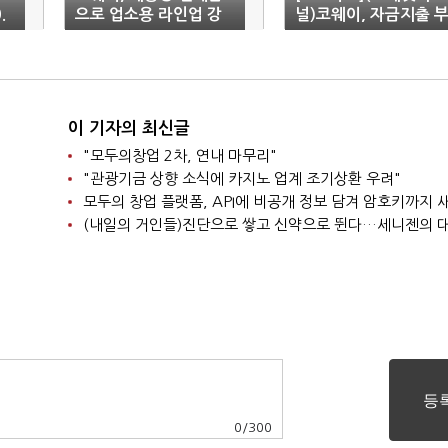
.
으로 업소용 라인업 강
널)코웨이, 자금지출 
화
담 커져도…재무안정성
'든든'
이 기자의 최신글
"모두의창업 2차, 연내 마무리"
"관광기금 상향 소식에 카지노 업계 조기상환 우려"
모두의 창업 플랫폼, API에 비공개 정보 담겨 암호키까지
(내일의 거인들)진단으로 쌓고 신약으로 뛴다…세니젠의 
0
/
300