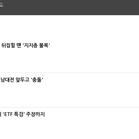
도
뒤집힐 땐 '지지층 불복'
호남대전 앞두고 '충돌'
'ETF 특검' 주장까지