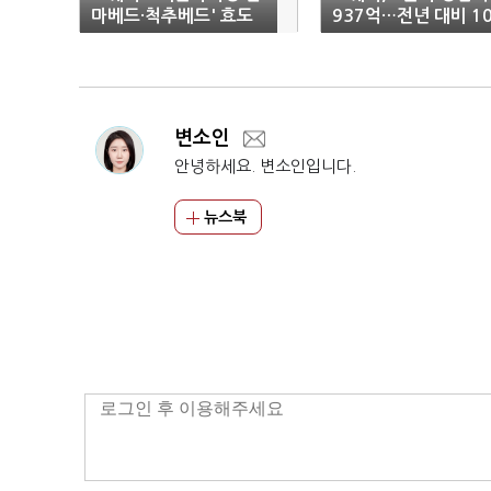
마베드·척추베드' 효도
937억…전년 대비 10
선물로"
3%↑
변소인
안녕하세요. 변소인입니다.
뉴스북