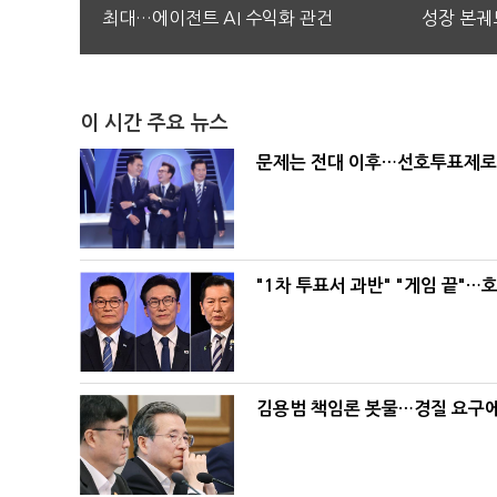
최대…에이전트 AI 수익화 관건
성장 본궤
이 시간 주요 뉴스
문제는 전대 이후…선호투표제로 
"1차 투표서 과반" "게임 끝"…
김용범 책임론 봇물…경질 요구에 