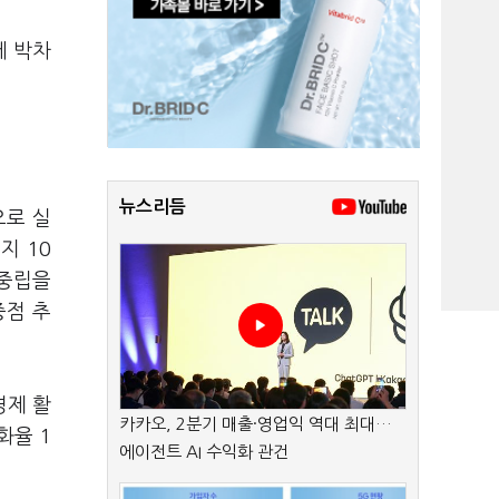
에 박차
뉴스리듬
으로 실
지 10
 중립을
중점 추
경제 활
카카오, 2분기 매출·영업익 역대 최대…
화율 1
에이전트 AI 수익화 관건