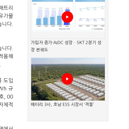
 매트리
△유가물
습니다.
가입자 증가·AIDC 성장…SKT 2분기 성
습니다.
장 본궤도
 적용해
.
를 도입
Wh 규
, 00
 자체적
배터리 3사, 호남 ESS 시장서 ‘격돌’