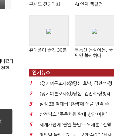
콘서트 전당대회
AI 인재 쟁탈전
부
휴대폰이 끊긴 30분
부동산 동상이몽, 국
민만 불안하다
 새나갔다
대전환
인기뉴스
1
(정기여론조사)②당심·호남, 김민석-정
청래 '초접전'...
2
(정기여론조사)①당심, 김민석·정청래
'초접전'…대통령 ...
3
삼성 Z8 역대급 ‘흥행’에 애플 반격 주
목…9월 ‘폴...
4
삼전닉스 “주주환원 확대 방안 마련”…
로이터에 성명...
5
세제개편에 ‘불안·불만’…오세훈 "전월
세 구하기 더 ...
6
영업익 늘린 LGU+…보안·AIDC '신사