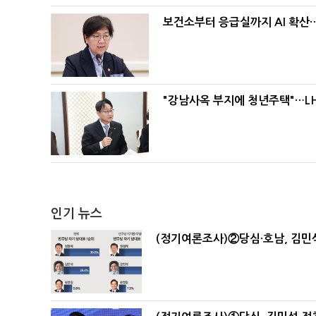
보건소부터 응급실까지 AI 확산
"강남사옥 부지에 청년주택"…LH
인기 뉴스
(정기여론조사)②당심·호남, 김민석