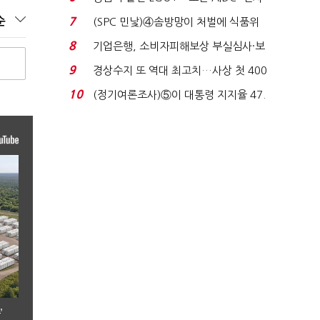
업 드라이브'...
순
7
(SPC 민낯)④솜방망이 처벌에 식품위
생법 위반 반복...
8
기업은행, 소비자피해보상 부실심사·보
이스피싱 공시 ...
9
경상수지 또 역대 최고치…사상 첫 400
억달러에 '3% 성...
10
(정기여론조사)⑤이 대통령 지지율 47.
7%…일주일 만에 ...
’