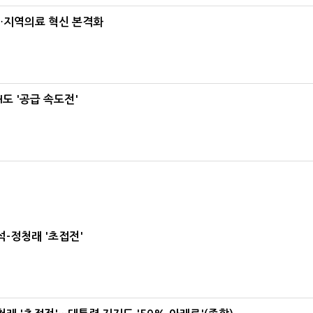
…지역의료 혁신 본격화
도 '공급 속도전'
-정청래 '초접전'