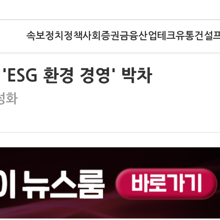
속보
정치
정책
사회
증권
금융
산업
테크
유통
건설
ESG 환경 경영' 박차
성화