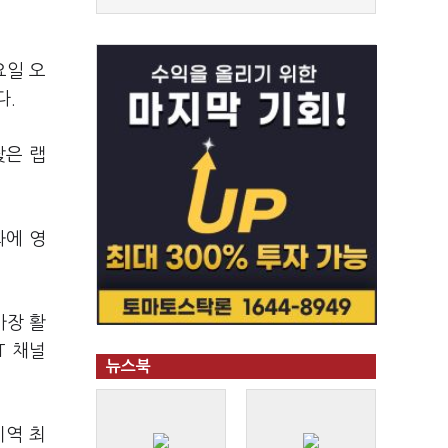
요일 오
다.
잦은 랩
화에 영
가장 활
T 채널
뉴스북
지역 최