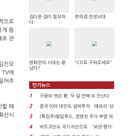
집다운 집이 필요하
편의점 전성시대
대적으로
다
공개 등
애초 관
영화관의 시대는 끝
"CD로 구워오세요"
 임진모
났다?
 TV에
 밀어주
인기뉴스
1
구광모-젠슨 황, 두 달 만에 또 만난다…
로봇·AI 등 논...
2
안할 때
중국 이어 대만도 설비투자…메모리 ‘삼
국전쟁’
 확산시
3
(특징주)윙입푸드, 경영진 주가 부양 의
지에 상한가...
4
비트코인도 국가자산으로…'보관·평가·
처분' 기준은 ...