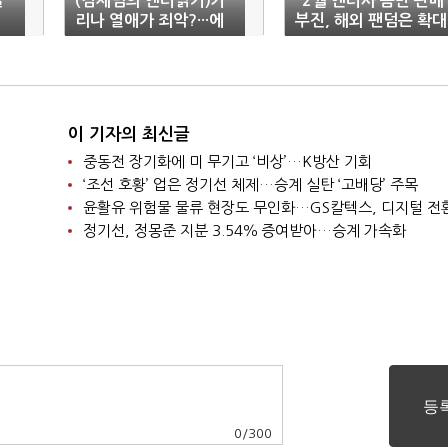
글
(김재범의 엔터읽기)카
"2월 엔터사 음반 판매
리나 열애가 죄악?···에
부진, 해외 팬덤은 확대
스엠 ‘언론대응’ 도마
중"-대신
이 기자의 최신글
중동전 장기화에 미 무기고 ‘비상’…K방산 기회
‘조선 호황’ 업은 정기선 체제…승계 실탄 ‘고배당’ 주목
윤활유 위험물 물류 현장도 무인화…GS칼텍스, 디지털 전
정기선, 정몽준 지분 3.54％ 증여받아…승계 가속화
0
/
300