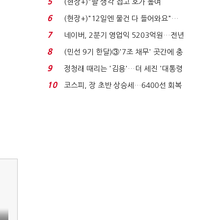
5
(현장+)"팔 생각 접고 호가 높여
요"…'덜 똘똘한 한 채' 20...
6
(현장+)"12일엔 물건 다 들어와요"…
빈 매대 채우며 문 연 ...
7
네이버, 2분기 영업익 5203억원…전년
비 0.2% 감소...
8
(민선 9기 한달)③'7조 채무' 곳간에 충
격…추미애, 20년...
9
정청래 때리는 '김용'…더 세진 '대통령
최측근' 입...
10
코스피, 장 초반 상승세…6400선 회복
시도