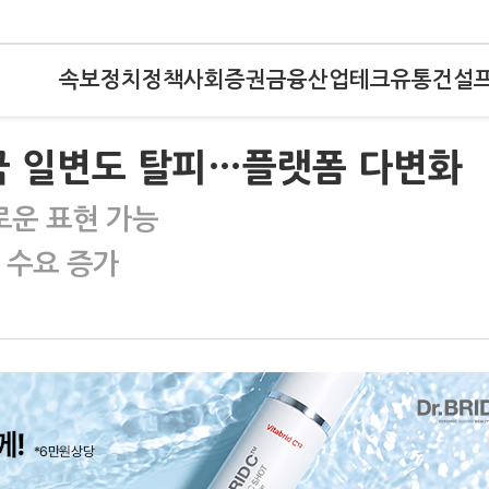
속보
정치
정책
사회
증권
금융
산업
테크
유통
건설
국 일변도 탈피…플랫폼 다변화
로운 표현 가능
 수요 증가