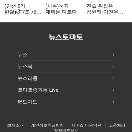
(민선 9기
(시론)꿈과
진술 뒤집은
한달)③'7조 채무'
계획은 다르다
김현태·이진우,
곳간에 충격…
박안수는 "국가에
추미애, 20년만에
헌신"…법정서
'비상재정' 선언
드러난 군
승부수
수뇌부의 민낯
뉴스
뉴스북
뉴스리듬
토마토증권통 Live
IB토마토
회사소개
개인정보취급방침
서비스 이용약관
고충처리
정정반론보도