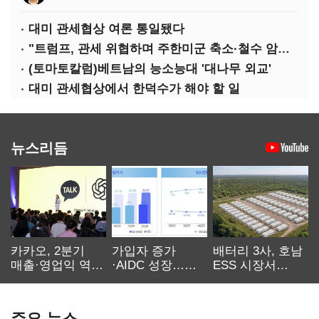
대미 관세협상 여론 통일됐다
"트럼프, 관세 위협하며 주한미군 축소·철수 암시할 수도"
(토마토칼럼)베트남의 능소능대 '대나무 외교'
대미 관세협상에서 한덕수가 해야 할 일
뉴스리듬
카카오, 2분기
가입자 증가
배터리 3사, 호남
매출·영업익 역대
·AIDC 성장…
ESS 시장서
최대…에이전트
SKT 2분기 성장
‘격돌’
AI 수익화 관건
본궤도
주요 뉴스