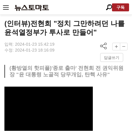
구독
(인터뷰)전현희 "정치 그만하려던 나를
윤석열정부가 투사로 만들어"
입력: 2024-01-23 15:42:19
수정: 2024-01-23 18:16:09
답글쓰기
(황방열의 핫피플)'종로 출마' 전현희 전 권익위원
장 "윤 대통령 노골적 당무개입, 탄핵 사유"