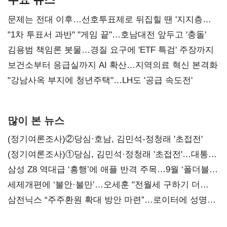
문제는 전대 이후…선호투표제로 뒤집힐 땐 '지지층
불복'
"1차 투표서 과반" "게임 끝"…호남대전 앞두고 '충돌'
김용범 책임론 봇물…경질 요구에 'ETF 특검' 주장까지
보건소부터 응급실까지 AI 확산…지역의료 혁신 본격화
"강남사옥 부지에 청년주택"…LH도 '공급 속도전'
많이 본 뉴스
(정기여론조사)②당심·호남, 김민석-정청래 '초접전'
(정기여론조사)①당심, 김민석·정청래 '초접전'…대통령
지지도 '50% 아래로'(종합)
삼성 Z8 역대급 ‘흥행’에 애플 반격 주목…9월 ‘폴더블
대전’
세제개편에 ‘불안·불만’…오세훈 "전월세 구하기 더
힘들어질 것"
삼전닉스 “주주환원 확대 방안 마련”…로이터에 성명
보내