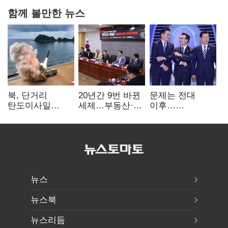
함께 볼만한 뉴스
북, 단거리
20년간 9번 바뀐
문제는 전대
탄도미사일
세제…부동산·
이후…
발사…안보실
상속세만
선호투표제로
"즉각 중단 촉구"
건드렸다
뒤집힐 땐
'지지층 불복'
뉴스
뉴스북
뉴스리듬