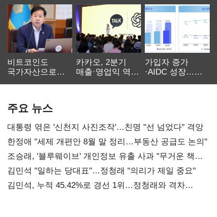
비트코인도
카카오, 2분기
가입자 증가
국가자산으로…'
매출·영업익 역대
·AIDC 성장…
보관·평가·처분'
최대…에이전트
SKT 2분기 성장
기준은 숙제
AI 수익화 관건
본궤도
주요 뉴스
대통령 엮은 '신천지 사진조작'…친명 "선 넘었다" 격앙
한정애 "세제 개편안 8월 말 정리…부동산 공급도 논의"
조승래, '블루웨이브' 개인정보 유출 사과 "무거운 책임
통감"
김민석 "일하는 당대표"…정청래 "의리가 제일 중요"
김민석, 누적 45.42%로 경선 1위…정청래와 격차
0.86%p(2보)