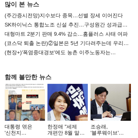
많이 본 뉴스
(주간증시전망)지수보다 종목…선별 장세 이어진다
SK하이닉스 통합노조 신설 추진…구성원간 성과급
불만 확산
대형마트 2분기 판매 9.4% 감소…홈플러스 사태 여파
(코스닥 퇴출 논란)②일본은 5년 기다려주는데 우리는
당장 퇴출?…시간만으론 부족한 코스닥 구하기
(현장+)'폭염중대경보'에도 농촌 이주노동자는
강행군…'야외작업 중지' 권고도 무시
함께 볼만한 뉴스
대통령 엮은
한정애 "세제
조승래,
'신천지
개편안 8월 말
'블루웨이브'