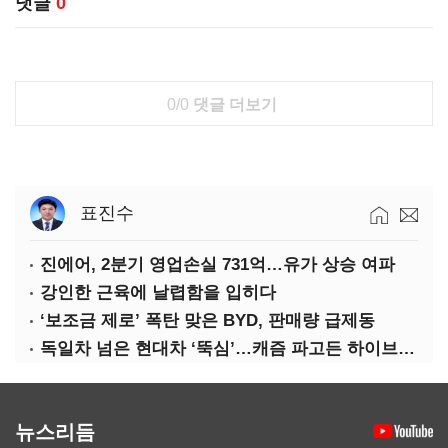
댓글
0
0/0
댓글 더보기
표진수
진에어, 2분기 영업손실 731억…유가 상승 여파
강인한 근육에 날렵함을 입히다
‘보조금 제로’ 폭탄 맞은 BYD, 판매량 급제동
독일차 넘은 현대차 ‘뚝심’…캐즘 파고든 하이브리드 역전극
뉴스리듬