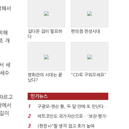
결해서
집다운 집이 필요하
편의점 전성시대
비해
다
조 개
서 세
 세수
영화관의 시대는 끝
"CD로 구워오세요"
났다?
인기뉴스
잇따르고
황에서
1
구광모-젠슨 황, 두 달 만에 또 만난다…
 길이
로봇·AI 등 논...
2
비트코인도 국가자산으로…'보관·평가·
처분' 기준은 ...
3
(현장+)"팔 생각 접고 호가 높여