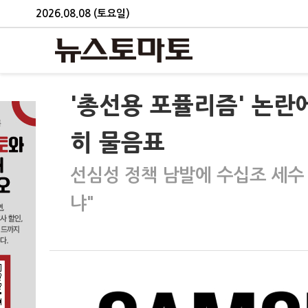
2026.08.08 (토요일)
'총선용 포퓰리즘' 논란
히 물음표
선심성 정책 남발에 수십조 세수
냐"