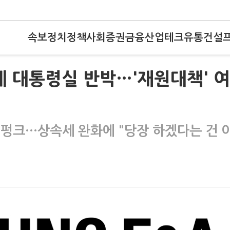
속보
정치
정책
사회
증권
금융
산업
테크
유통
건설
에 대통령실 반박…'재원대책' 
 펑크…상속세 완화에 "당장 하겠다는 건 