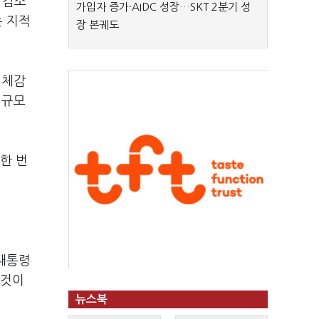
 감소
가입자 증가·AIDC 성장…SKT 2분기 성
는 지적
장 본궤도
 체감
 규모
한 번
 대통령
 것이
뉴스북