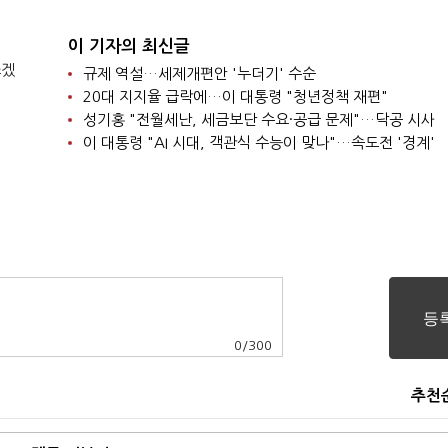
이 기자의 최신글
쓰겠
규제 역설…세제개편안 '누더기' 수순
20대 지지율 급락에…이 대통령 "청년정책 재편"
성기홍 "전월세난, 세금보단 수요·공급 문제"…닥공 시사
이 대통령 "AI 시대, 객관식 수능이 맞나"…속도전 '경계'
0
/
300
추천