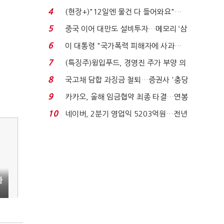
요"…'덜 똘똘한 한 채' 20...
4
(현장+)"12일엔 물건 다 들어와요"…
빈 매대 채우며 문 연 ...
5
중국 이어 대만도 설비투자…메모리 ‘삼
국전쟁’
6
이 대통령 "국가폭력 피해자에 사과…
적극적 조사로 진...
7
(특징주)윙입푸드, 경영진 주가 부양 의
지에 상한가...
8
국고채 담합 과징금 철퇴…증권사 '충당
금 폭탄' 우려...
9
카카오, 올해 임금협약 최종 타결…연봉
6.3% 인상·격려...
10
네이버, 2분기 영업익 5203억원…전년
비 0.2% 감소...
가