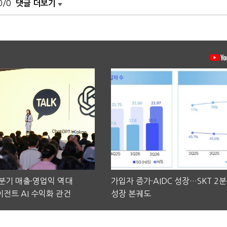
0/0
댓글 더보기
2분기 매출·영업익 역대
가입자 증가·AIDC 성장…SKT 2
전트 AI 수익화 관건
성장 본궤도