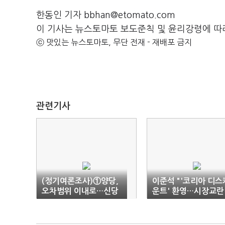
한동인 기자 bbhan@etomato.com
이 기사는 뉴스토마토 보도준칙 및 윤리강령에 따
ⓒ 맛있는 뉴스토마토, 무단 전재 - 재배포 금지
관련기사
(정기여론조사)①양당,
이준석 "'코리아 디스
오차범위 이내로…신당
운트' 환영…시장교란
등장에 민주 '휘청'(종
세력 처벌해야"
합)