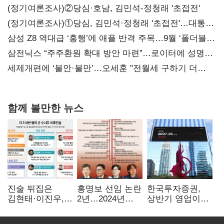
(정기여론조사)②당심·호남, 김민석-정청래 '초접전'
(정기여론조사)①당심, 김민석·정청래 '초접전'…대통령
지지도 '50% 아래로'(종합)
삼성 Z8 역대급 ‘흥행’에 애플 반격 주목…9월 ‘폴더블
대전’
삼전닉스 “주주환원 확대 방안 마련”…로이터에 성명
보내
세제개편에 ‘불안·불만’…오세훈 "전월세 구하기 더
힘들어질 것"
함께 볼만한 뉴스
진술 뒤집은
홍명보 선임 논란
한국투자증권,
김현태·이진우,
2년…2024년
상반기 영업이익
박안수는 "국가에
파동부터 소환·
2조1701억 원…
헌신"…법정서
압색까지
전년비 89.1%↑