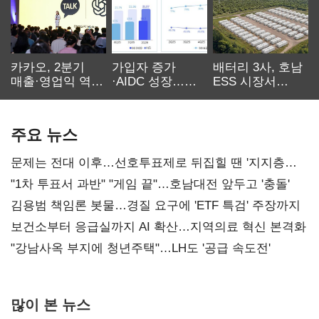
카카오, 2분기
가입자 증가
배터리 3사, 호남
매출·영업익 역대
·AIDC 성장…
ESS 시장서
최대…에이전트
SKT 2분기 성장
‘격돌’
AI 수익화 관건
본궤도
주요 뉴스
문제는 전대 이후…선호투표제로 뒤집힐 땐 '지지층
불복'
"1차 투표서 과반" "게임 끝"…호남대전 앞두고 '충돌'
김용범 책임론 봇물…경질 요구에 'ETF 특검' 주장까지
보건소부터 응급실까지 AI 확산…지역의료 혁신 본격화
"강남사옥 부지에 청년주택"…LH도 '공급 속도전'
많이 본 뉴스