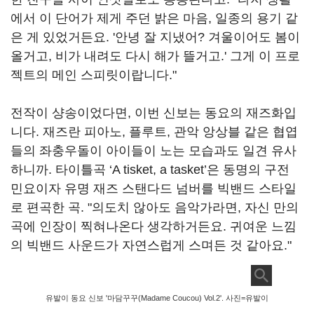
에서 이 단어가 제게 주던 밝은 마음, 일종의 용기 같
은 게 있었거든요. '안녕 잘 지냈어? 겨울이어도 봄이
올거고, 비가 내려도 다시 해가 뜰거고.' 그게 이 프로
젝트의 메인 스피릿이랍니다."
전작이 샹송이었다면, 이번 신보는 동요의 재즈화입
니다. 재즈란 피아노, 플루트, 관악 앙상블 같은 협엽
들의 좌충우돌이 아이들이 노는 모습과도 일견 유사
하니까. 타이틀곡 ‘A tisket, a tasket’은 동명의 구전
민요이자 유명 재즈 스탠다드 넘버를 빅밴드 스타일
로 편곡한 곡. "의도치 않아도 음악가라면, 자신 만의
곡에 인장이 찍혀나온다 생각하거든요. 귀여운 느낌
의 빅밴드 사운드가 자연스럽게 스며든 것 같아요."
유발이 동요 신보 '마담꾸꾸(Madame Coucou) Vol.2'. 사진=유발이