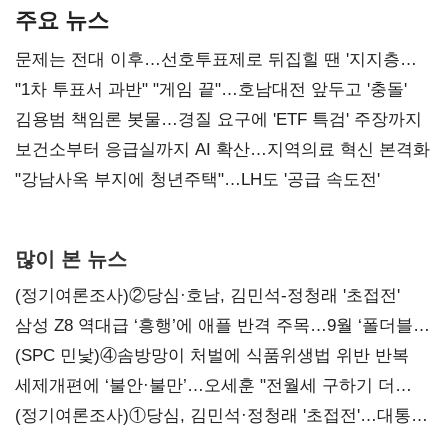
주요 뉴스
문제는 전대 이후…선호투표제로 뒤집힐 땐 '지지층
불복'
"1차 투표서 과반" "게임 끝"…호남대전 앞두고 '충돌'
김용범 책임론 봇물…경질 요구에 'ETF 특검' 주장까지
보건소부터 응급실까지 AI 확산…지역의료 혁신 본격화
"강남사옥 부지에 청년주택"…LH도 '공급 속도전'
많이 본 뉴스
(정기여론조사)②당심·호남, 김민석-정청래 '초접전'
삼성 Z8 역대급 ‘흥행’에 애플 반격 주목…9월 ‘폴더블
대전’
(SPC 민낯)④솜방망이 처벌에 식품위생법 위반 반복
세제개편에 ‘불안·불만’…오세훈 "전월세 구하기 더
힘들어질 것"
(정기여론조사)①당심, 김민석·정청래 '초접전'…대통령
지지도 '50% 아래로'(종합)