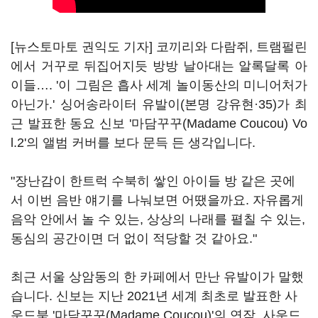
[뉴스토마토 권익도 기자] 코끼리와 다람쥐, 트램펄린
에서 거꾸로 뒤집어지듯 방방 날아대는 알록달록 아
이들…. '이 그림은 흡사 세계 놀이동산의 미니어처가
아닌가.' 싱어송라이터 유발이(본명 강유현·35)가 최
근 발표한 동요 신보 '마담꾸꾸(Madame Coucou) Vo
l.2'의 앨범 커버를 보다 문득 든 생각입니다.
"장난감이 한트럭 수북히 쌓인 아이들 방 같은 곳에
서 이번 음반 얘기를 나눠보면 어땠을까요. 자유롭게
음악 안에서 놀 수 있는, 상상의 나래를 펼칠 수 있는,
동심의 공간이면 더 없이 적당할 것 같아요."
최근 서울 상암동의 한 카페에서 만난 유발이가 말했
습니다. 신보는 지난 2021년 세계 최초로 발표한 사
운드북 '마담꾸꾸(Madame Coucou)'의 연작. 사운드