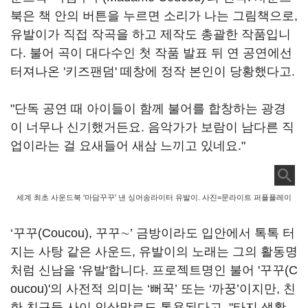
북은 책 안의 버튼을 누르면 소리가 나는 그림책으로,
유발이가 직접 작곡을 하고 제작도 총괄한 작품입니
다. 불어 곡이 대다수인 첫 작품 발표 뒤 연 공연에선
터져나온 '키즈팬덤' 떼창에 정작 본인이 당황했다고.
"단독 공연 때 아이들이 함께 불어를 합창하는 광경
이 너무나 신기했거든요. 음악가가 보람이 남다른 직
업이라는 걸 요새들어 새삼 느끼고 있네요."
세계 최초 사운드북 '마담꾸꾸' 낸 싱어송라이터 유발이. 사진=문라이트 퍼플플레이
‘꾸꾸(Coucou), 꾸꾸∼’ 금방이라도 입안에서 톡톡 터
지는 사탕 같은 사운드, 유발이의 노래는 그의 활동명
처럼 신남을 '유발'합니다. 프로젝트명인 불어 '꾸꾸(C
oucou)'의 사전적 의미는 ‘뻐꾹’ 또는 ‘까꿍’이지만, 친
한 친구들 사이 인삿말로도 통용된다고. "타지 생활