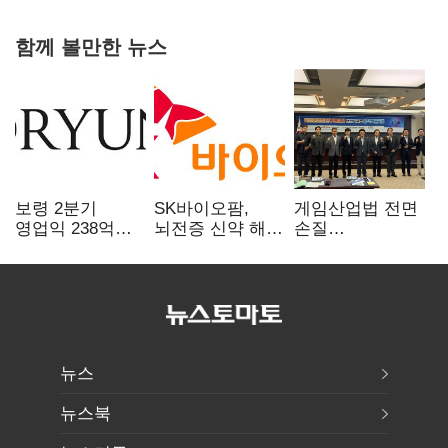
함께 볼만한 뉴스
보령 2분기
SK바이오팜,
게임산업법 전면
영업익 238억…
뇌전증 신약 해외
손질
전년 대비 6.2%↓
흥행 발판…
공감대…"낡은
차세대 신약 개발
규제 걷고
속도
안전장치 촘촘히
해야"
뉴스
뉴스북