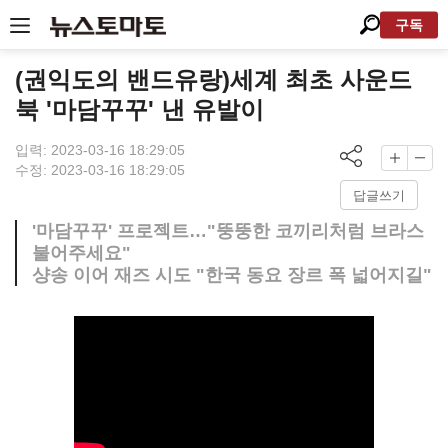
구독
(권익도의 밴드유랑)세계 최초 사운드
북 '마담꾸꾸' 낸 유발이
입력: 2023-03-16 18:29:05
수정: 2023-03-16 18:29:05
답글쓰기
'마담꾸꾸' 프로젝트…"뚱뚱한 코끼리처럼 브라스
불어주세요"
샹송 이어 재즈 시도 "한국 동요 장르 폭 넓어지길"