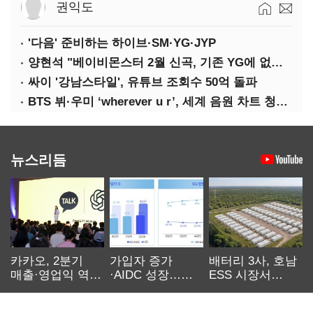
권익도
'다음' 준비하는 하이브·SM·YG·JYP
양현석 "베이비몬스터 2월 신곡, 기존 YG에 없던 노래"
싸이 '강남스타일', 유튜브 조회수 50억 돌파
BTS 뷔·우미 ‘wherever u r’, 세계 음원 차트 청신호
뉴스리듬
카카오, 2분기
가입자 증가
배터리 3사, 호남
매출·영업익 역대
·AIDC 성장…
ESS 시장서
최대…에이전트
SKT 2분기 성장
‘격돌’
AI 수익화 관건
본궤도