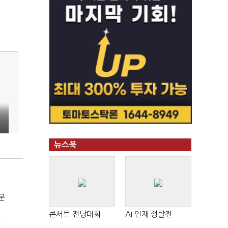
뉴스북
문
콘서트 전당대회
AI 인재 쟁탈전