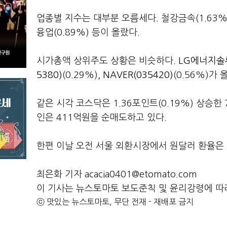
업종별 지수는 대부분 오름세다. 철강금속(1.63%), 
융업(0.89%) 등이 올랐다.
시가총액 상위주도 상황은 비슷하다.
LG에너지솔루
5380)
(0.29%),
NAVER(035420)
(0.56%)가 
같은 시각 코스닥은 1.36포인트(0.19%) 상승한
인은 411억원을 순매도하고 있다.
한편 이날 오전 서울 외환시장에서 원달러 환율은 전
최은화 기자 acacia0401@etomato.com
이 기사는 뉴스토마토 보도준칙 및 윤리강령에 따
ⓒ 맛있는 뉴스토마토, 무단 전재 - 재배포 금지