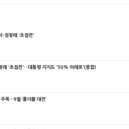
-정청래 '초접전'
래 '초접전'…대통령 지지도 '50% 아래로'(종합)
 주목…9월 ‘폴더블 대전’