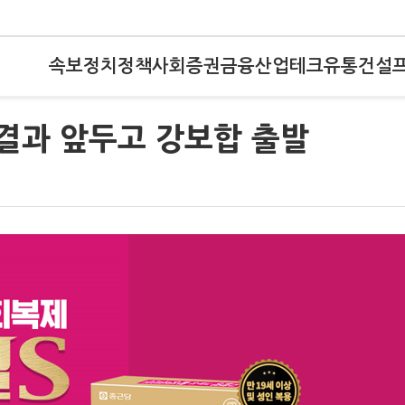
속보
정치
정책
사회
증권
금융
산업
테크
유통
건설
 결과 앞두고 강보합 출발