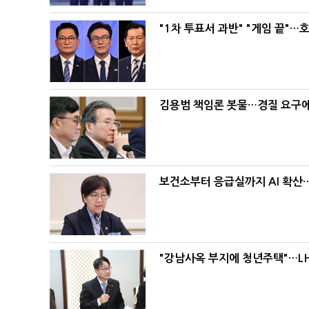
"1차 투표서 과반" "게임 끝"…
김용범 책임론 봇물…경질 요구에 
보건소부터 응급실까지 AI 확산
"강남사옥 부지에 청년주택"…LH