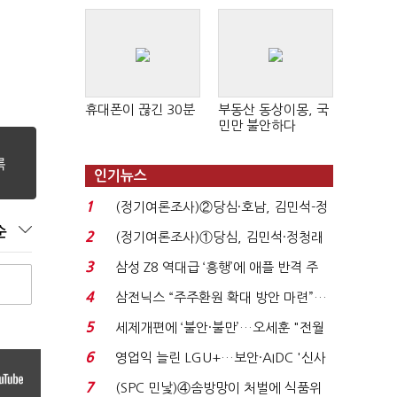
휴대폰이 끊긴 30분
부동산 동상이몽, 국
민만 불안하다
인기뉴스
1
(정기여론조사)②당심·호남, 김민석-정
청래 '초접전'...
순
2
(정기여론조사)①당심, 김민석·정청래
'초접전'…대통령 ...
3
삼성 Z8 역대급 ‘흥행’에 애플 반격 주
목…9월 ‘폴...
4
삼전닉스 “주주환원 확대 방안 마련”…
로이터에 성명...
5
세제개편에 ‘불안·불만’…오세훈 "전월
세 구하기 더 ...
6
영업익 늘린 LGU+…보안·AIDC '신사
업 드라이브'...
7
(SPC 민낯)④솜방망이 처벌에 식품위