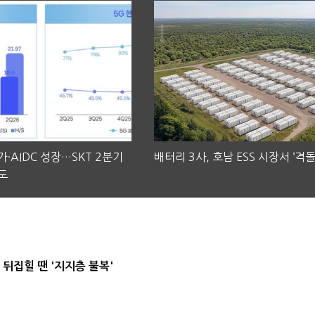
·AIDC 성장…SKT 2분기
배터리 3사, 호남 ESS 시장서 ‘격돌
도
뒤집힐 땐 '지지층 불복'