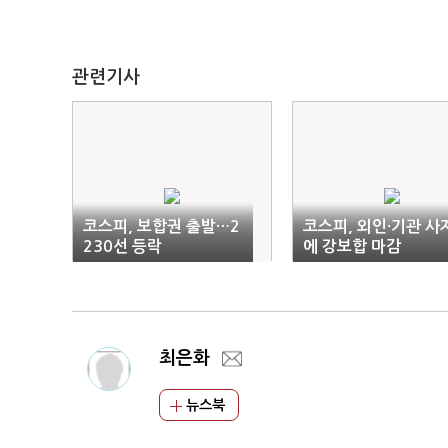
관련기사
코스피, 보합권 출발…2
코스피, 외인·기관 사
230선 등락
에 강보합 마감
최은화
뉴스북