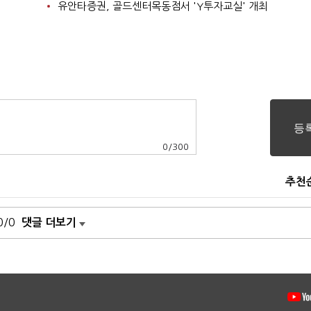
유안타증권, 골드센터목동점서 'Y투자교실' 개최
0
/
300
추천
0/0
댓글 더보기