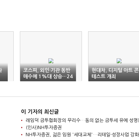
자
코스피, 외인·기관 동반
현대차, 디지털 아트 콘
매수에 1%대 상승…24
테스트 개최
00선 코앞
이 기자의 최신글
레임덕 금투협회장의 무리수…동의 없는 금투세 유예 성명
(인사)NH투자증권
NH투자증권, 젊은 임원 '세대교체'…리테일·성장사업 강화