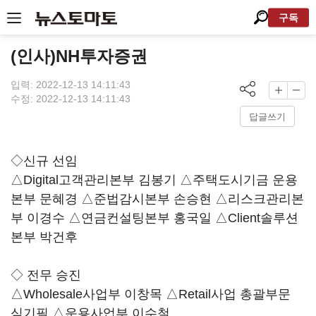
구독
(인사)NH투자증권
입력: 2022-12-13 14:11:43
수정: 2022-12-13 14:11:43
답글쓰기
◇신규 선임
△Digital고객관리본부 김봉기 △주택도시기금 운용
본부 문혜경 △준법감시본부 손승현 △리스크관리본
부 이경수 △연금컨설팅본부 홍국일 △Client솔루션
본부 박건후
◇ 전무 승진
△Wholesale사업부 이창목 △Retail사업 총괄부문
심기필 △운용사업부 이수철