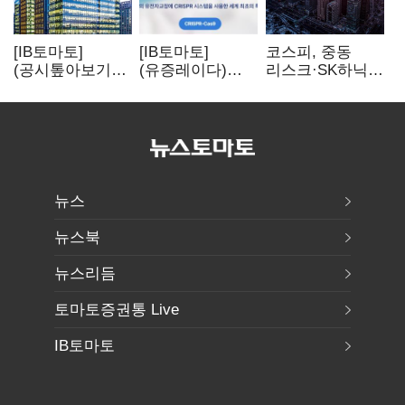
[IB토마토]
[IB토마토]
코스피, 중동
(공시톺아보기)
(유증레이다)
리스크·SK하닉
수주 공시, 왜
툴젠, 조달액
5% 급락에
바로 매출로
3분의 1 토막…
뒷걸음
잡히지 않을까
특허소송
비용부터 챙긴다
뉴스
뉴스북
뉴스리듬
토마토증권통 Live
IB토마토