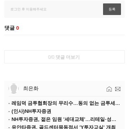
댓글
0
0/0
댓글 더보기
최은화
레임덕 금투협회장의 무리수…동의 없는 금투세 유예 성명문
(인사)NH투자증권
NH투자증권, 젊은 임원 '세대교체'…리테일·성장사업 강화
유안타증권, 골드센터목동점서 'Y투자교실' 개최