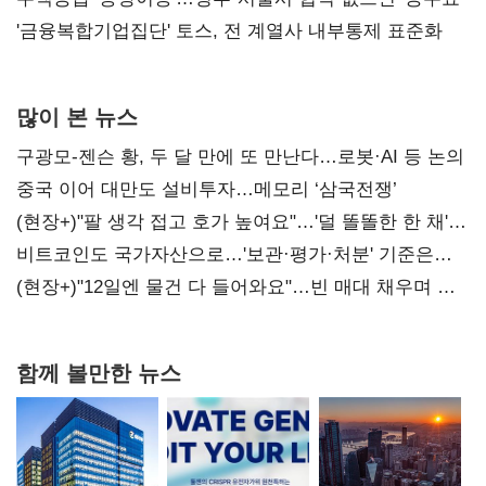
'금융복합기업집단' 토스, 전 계열사 내부통제 표준화
많이 본 뉴스
구광모-젠슨 황, 두 달 만에 또 만난다…로봇·AI 등 논의
중국 이어 대만도 설비투자…메모리 ‘삼국전쟁’
(현장+)"팔 생각 접고 호가 높여요"…'덜 똘똘한 한 채'
20억 키맞추기
비트코인도 국가자산으로…'보관·평가·처분' 기준은
숙제
(현장+)"12일엔 물건 다 들어와요"…빈 매대 채우며 문
연 홈플러스
함께 볼만한 뉴스