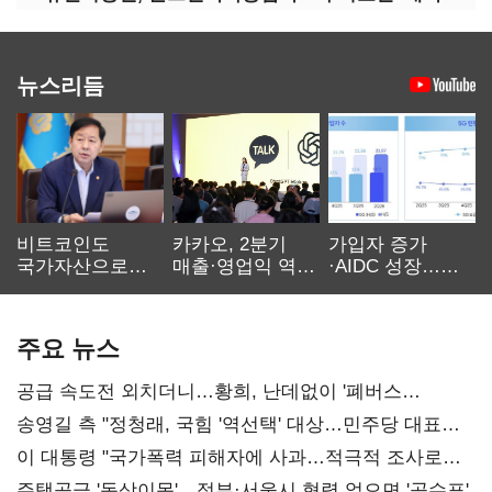
뉴스리듬
비트코인도
카카오, 2분기
가입자 증가
국가자산으로…'
매출·영업익 역대
·AIDC 성장…
보관·평가·처분'
최대…에이전트
SKT 2분기 성장
기준은 숙제
AI 수익화 관건
본궤도
주요 뉴스
공급 속도전 외치더니…황희, 난데없이 '폐버스
리모델링' 제안
송영길 측 "정청래, 국힘 '역선택' 대상…민주당 대표로
총선 지휘 못해"
이 대통령 "국가폭력 피해자에 사과…적극적 조사로
진실 밝혀야"
주택공급 '동상이몽'…정부·서울시 협력 없으면 '공수표'