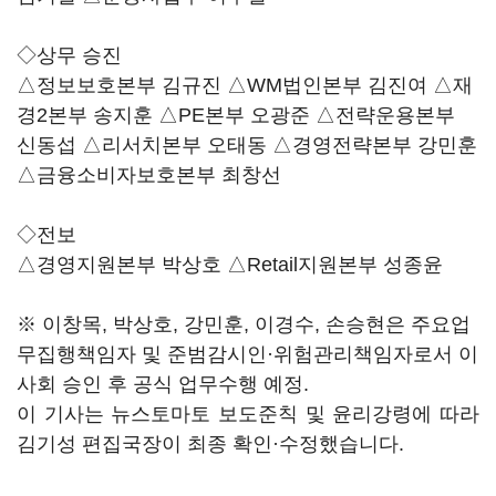
◇상무 승진
△정보보호본부 김규진 △WM법인본부 김진여 △재
경2본부 송지훈 △PE본부 오광준 △전략운용본부
신동섭 △리서치본부 오태동 △경영전략본부 강민훈
△금융소비자보호본부 최창선
◇전보
△경영지원본부 박상호 △Retail지원본부 성종윤
※ 이창목, 박상호, 강민훈, 이경수, 손승현은 주요업
무집행책임자 및 준범감시인·위험관리책임자로서 이
사회 승인 후 공식 업무수행 예정.
이 기사는 뉴스토마토 보도준칙 및 윤리강령에 따라
김기성 편집국장이 최종 확인·수정했습니다.