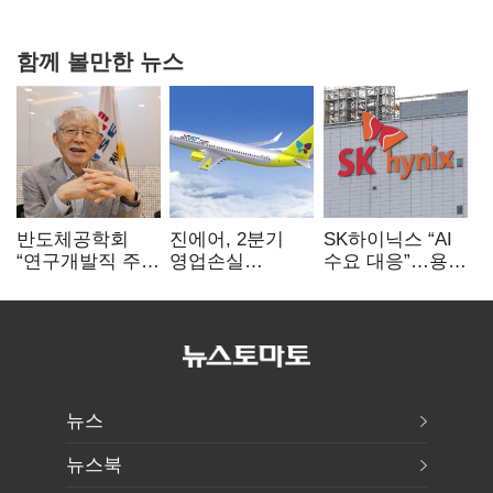
함께 볼만한 뉴스
반도체공학회
진에어, 2분기
SK하이닉스 “AI
“연구개발직 주
영업손실
수요 대응”…용인
52시간제
731억…유가
·청주 팹에 54조
개선해야”
상승 여파
투자
뉴스
뉴스북