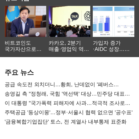
비트코인도
카카오, 2분기
가입자 증가
국가자산으로…'
매출·영업익 역대
·AIDC 성장…
보관·평가·처분'
최대…에이전트
SKT 2분기 성장
기준은 숙제
AI 수익화 관건
본궤도
주요 뉴스
공급 속도전 외치더니…황희, 난데없이 '폐버스
리모델링' 제안
송영길 측 "정청래, 국힘 '역선택' 대상…민주당 대표로
총선 지휘 못해"
이 대통령 "국가폭력 피해자에 사과…적극적 조사로
진실 밝혀야"
주택공급 '동상이몽'…정부·서울시 협력 없으면 '공수표'
'금융복합기업집단' 토스, 전 계열사 내부통제 표준화