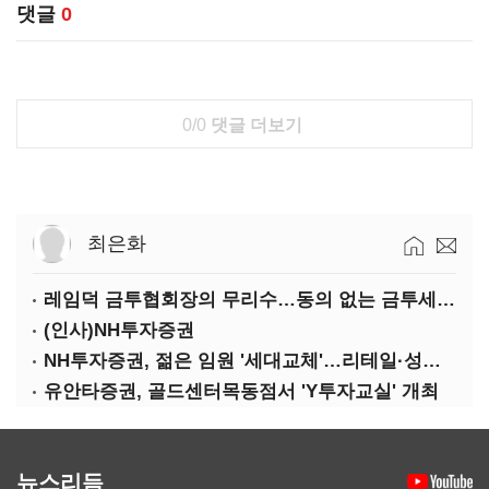
댓글
0
0/0
댓글 더보기
최은화
레임덕 금투협회장의 무리수…동의 없는 금투세 유예 성명문
(인사)NH투자증권
NH투자증권, 젊은 임원 '세대교체'…리테일·성장사업 강화
유안타증권, 골드센터목동점서 'Y투자교실' 개최
뉴스리듬