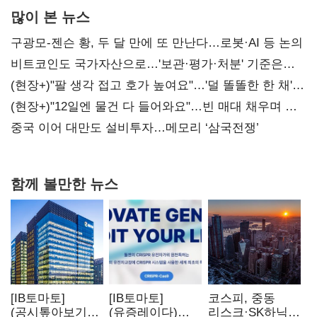
많이 본 뉴스
구광모-젠슨 황, 두 달 만에 또 만난다…로봇·AI 등 논의
비트코인도 국가자산으로…'보관·평가·처분' 기준은
숙제
(현장+)"팔 생각 접고 호가 높여요"…'덜 똘똘한 한 채'
20억 키맞추기
(현장+)"12일엔 물건 다 들어와요"…빈 매대 채우며 문
연 홈플러스
중국 이어 대만도 설비투자…메모리 ‘삼국전쟁’
함께 볼만한 뉴스
[IB토마토]
[IB토마토]
코스피, 중동
(공시톺아보기)
(유증레이다)
리스크·SK하닉