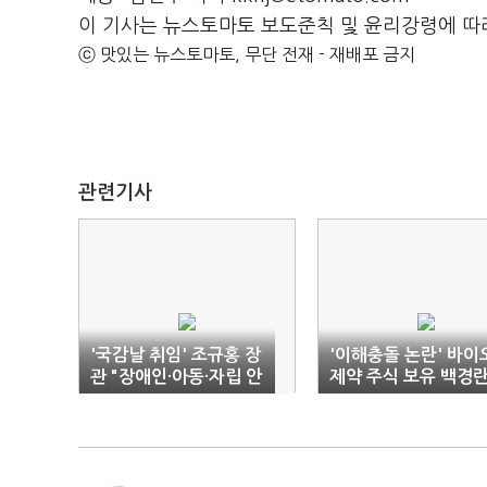
이 기사는 뉴스토마토 보도준칙 및 윤리강령에 따
ⓒ 맛있는 뉴스토마토, 무단 전재 - 재배포 금지
관련기사
'국감날 취임' 조규홍 장
'이해충돌 논란' 바이
관 "장애인·아동·자립 안
제약 주식 보유 백경
전망 보강…국민연금 개
청장…"거래 내역 제
혁도"
안해"