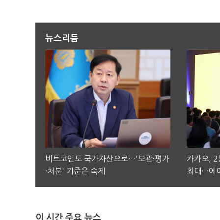
뉴스리듬
비트코인도 국가자산으로…'보관·평가
카카오, 
·처분' 기준은 숙제
최대…에이
이 시간 주요 뉴스