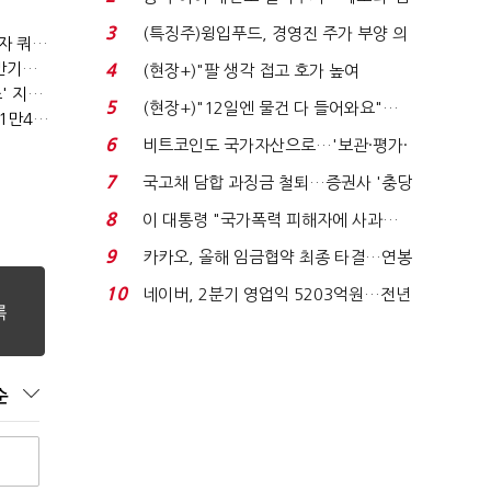
국전쟁’
3
(특징주)윙입푸드, 경영진 주가 부양 의
(2023년 경제방향)육아휴직 1년6개월 추진…외국인력 비자 쿼터 11만명 확대
지에 상한가...
(2023년 경제방향)노동·교육·연금 '3대 개혁' 본격화…상반기엔 근로시간 개편
4
(현장+)"팔 생각 접고 호가 높여
(2023년 경제방향)기업투자 촉진에 주력…시설투자 '50조' 지원·공제율 10%↑
요"…'덜 똘똘한 한 채' 20...
5
(현장+)"12일엔 물건 다 들어와요"…
(2023년 경제방향)긴급복지지원금 '162만원'…기초연금 1만4000원·장애수당 2만원↑
빈 매대 채우며 문 연 ...
6
비트코인도 국가자산으로…'보관·평가·
처분' 기준은 ...
7
국고채 담합 과징금 철퇴…증권사 '충당
금 폭탄' 우려...
8
이 대통령 "국가폭력 피해자에 사과…
적극적 조사로 진...
9
카카오, 올해 임금협약 최종 타결…연봉
6.3% 인상·격려...
10
네이버, 2분기 영업익 5203억원…전년
비 0.2% 감소...
순