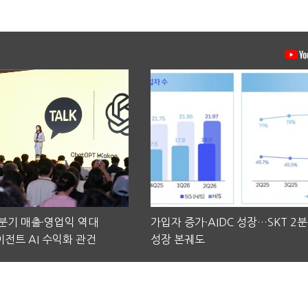
2분기 매출·영업익 역대
가입자 증가·AIDC 성장…SKT 2
전트 AI 수익화 관건
성장 본궤도