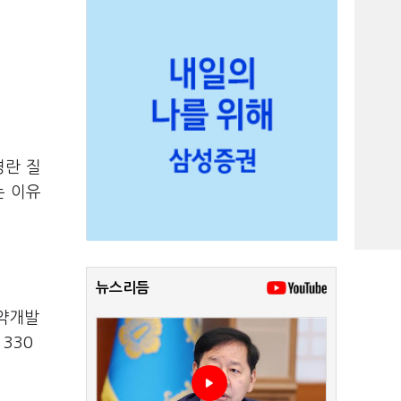
경란 질
는 이유
뉴스리듬
신약개발
330