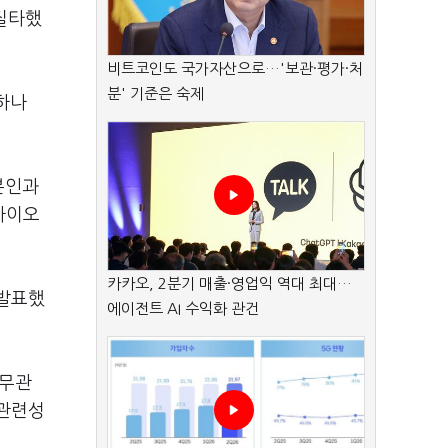
 질타했
비트코인도 국가자산으로…'보관·평가·처
분' 기준은 숙제
하나
본인과
바이오
카카오, 2분기 매출·영업익 역대 최대…
 발표했
에이전트 AI 수익화 관건
직무관
무관련성