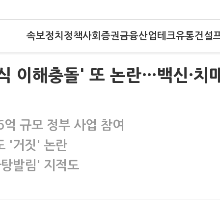
속보
정치
정책
사회
증권
금융
산업
테크
유통
건설
주식 이해충돌' 또 논란…백신·치
6억 규모 정부 사업 참여
 '거짓' 논란
사탕발림' 지적도