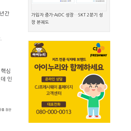
5년간
가입자 증가·AIDC 성장…SKT 2분기 성
장 본궤도
.
 핵심
인데 인
규홍 장관