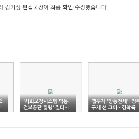
라 김기성 편집국장이 최종 확인·수정했습니다.
오·
'사회보장시스템 먹통·
갭투자 '깡통전세', 정
란
건보공단 횡령' 질타…
구제 선 그어…경착륙
출
조규홍 장관 "죄송하다"
방지책은 '강구'