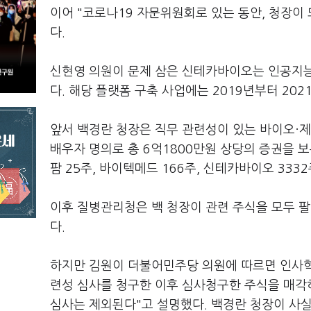
이어 "코로나19 자문위원회로 있는 동안, 청장이
다.
신현영 의원이 문제 삼은 신테카바이오는 인공지능
다. 해당 플랫폼 구축 사업에는 2019년부터 202
앞서 백경란 청장은 직무 관련성이 있는 바이오·제
배우자 명의로 총 6억1800만원 상당의 증권을 
팜 25주, 바이텍메드 166주, 신테카바이오 333
이후 질병관리청은 백 청장이 관련 주식을 모두 
다.
하지만 김원이 더불어민주당 의원에 따르면 인사
련성 심사를 청구한 이후 심사청구한 주식을 매각
심사는 제외된다"고 설명했다. 백경란 청장이 사실