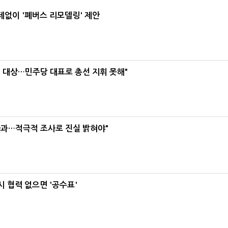
데없이 '폐버스 리모델링' 제안
택' 대상…민주당 대표로 총선 지휘 못해"
사과…적극적 조사로 진실 밝혀야"
 협력 없으면 '공수표'