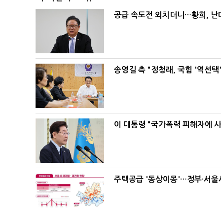
공급 속도전 외치더니…황희, 난
송영길 측 "정청래, 국힘 '역선
이 대통령 "국가폭력 피해자에 
주택공급 '동상이몽'…정부·서울시