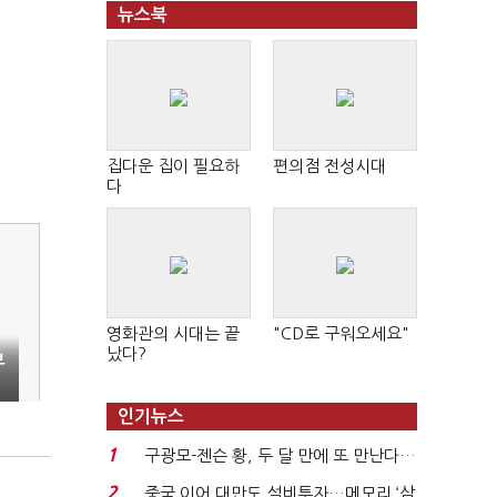
뉴스북
집다운 집이 필요하
편의점 전성시대
다
영화관의 시대는 끝
"CD로 구워오세요"
났다?
부
인기뉴스
1
구광모-젠슨 황, 두 달 만에 또 만난다…
로봇·AI 등 논...
2
중국 이어 대만도 설비투자…메모리 ‘삼