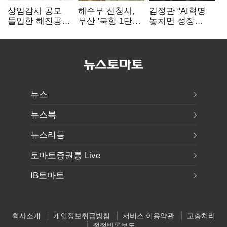
상임감사 공모
해수부 신청사,
김정관 "AI혁명
돌입한 해진공
부산 '북항 1단계'
놓치면 성장
"투명경영 체계
낙점…2030년
끝"…
한층 강화"
완공 목표
메가프로젝트·
메가특구 속도전
뉴스
뉴스북
뉴스리듬
토마토증권통 Live
IB토마토
회사소개
개인정보취급방침
서비스 이용약관
고충처리
정정반론보도