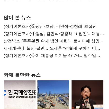
많이 본 뉴스
(정기여론조사)②당심·호남, 김민석-정청래 '초접전'
(정기여론조사)①당심, 김민석·정청래 '초접전'…대통령
지지도 '50% 아래로'(종합)
삼전닉스 “주주환원 확대 방안 마련”…로이터에 성명
보내
세제개편에 ‘불안·불만’…오세훈 "전월세 구하기 더
힘들어질 것"
(정기여론조사)⑤이 대통령 지지율 47.7%…일주일
만에 다시 40%대
함께 볼만한 뉴스