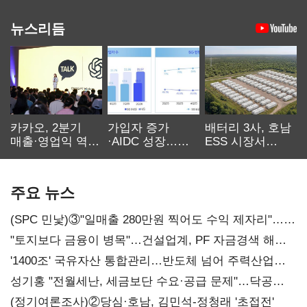
뉴스리듬
카카오, 2분기
가입자 증가
배터리 3사, 호남
매출·영업익 역대
·AIDC 성장…
ESS 시장서
최대…에이전트
SKT 2분기 성장
‘격돌’
AI 수익화 관건
본궤도
주요 뉴스
(SPC 민낯)③"일매출 280만원 찍어도 수익 제자리"…
점주 울리는 '상시 할인'
"토지보다 금융이 병목"…건설업계, PF 자금경색 해소
목소리
'1400조' 국유자산 통합관리…반도체 넘어 주력산업
구조혁신
성기홍 "전월세난, 세금보단 수요·공급 문제"…닥공
시사
(정기여론조사)②당심·호남, 김민석-정청래 '초접전'