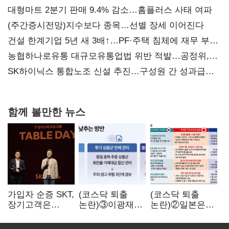
대형마트 2분기 판매 9.4% 감소…홈플러스 사태 여파
(주간증시전망)지수보다 종목…선별 장세 이어진다
건설 한계기업 5년 새 3배↑…PF·주택 침체에 재무 부담
확대
농협하나로유통 대규모유통업법 위반 적발…공정위,
과징금 4억6200만원 부과
SK하이닉스 통합노조 신설 추진…구성원 간 성과급
불만 확산
함께 볼만한 뉴스
가입자 순증 SKT,
(코스닥 퇴출
(코스닥 퇴출
장기고객은
논란)③이광재
논란)②일본은
CEO가 직접
"과속 잡더라도
5년
챙긴다
자동차 없애지는
기다려주는데