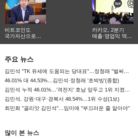
비트코인도
카카오, 2분기
국가자산으로…'
매출·영업익 역대
보관·평가·처분'
최대…에이전트
기준은 숙제
AI 수익화 관건
주요 뉴스
김민석 "TK 유세에 도움되는 당대표"…정청래 "벌써
대표된 양 당직 배분"
46.01% 대 44.53%…김민석·정청래 '초박빙'(종합)
김민석 누적 46.01%…'격전지' 호남 앞두고 1위 지켰다
(2보)
김민석, 강원·대구·경북서 48.54%…1위 수성(1보)
최민희 "골리앗 김민석"…임미애 "부끄러운 줄 알아야"
많이 본 뉴스