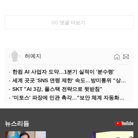
0/0
댓글 더보기
허예지
한컴 AI 사업자 도약…1분기 실적이 '분수령'
세계 곳곳 'SNS 연령 제한' 속도…방미통위 "상반기 중 의견수렴"
SKT "AI 3강, 풀스택 전략으로 뒷받침"
'미토스' 파장에 민관 촉각…"보안 체계 자동화로 대응해야"
뉴스리듬