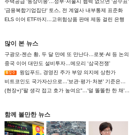
진실 밝혀야"
주택공급 '동상이몽'…정부·서울시 협력 없으면 '공수표'
'금융복합기업집단' 토스, 전 계열사 내부통제 표준화
ELS 이어 ETF까지…고위험상품 판매 제동 걸린 은행
많이 본 뉴스
구광모-젠슨 황, 두 달 만에 또 만난다…로봇·AI 등 논의
중국 이어 대만도 설비투자…메모리 ‘삼국전쟁’
윙입푸드, 경영진 주가 부양 의지에 상한가
비트코인도 국가자산으로…'보관·평가·처분' 기준은
숙제
(현장+)"팔 생각 접고 호가 높여요"…'덜 똘똘한 한 채'
20억 키맞추기
함께 볼만한 뉴스