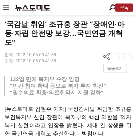
구독
'국감날 취임' 조규홍 장관 "장애인·아
동·자립 안전망 보강…국민연금 개혁
도"
입력: 2022-10-05 09:41:59
수정: 2022-10-05 09:41:59
답글쓰기
132일 만에 복지부 수장 임명
"민간 참여 확대 등으로 복지 투자 혁신"
"필수의료 확충·의료취약지 지원 강화"
[뉴스토마토 김현주 기자] 국정감사날 취임한 조규홍
보건복지부 신임 장관이 복지부의 핵심 역할을 '약자
복지 실현'이라고 입장을 밝혔다. 세대 간 상생을 위
한 국민연금 개혁도 추진한다는 방침이다.