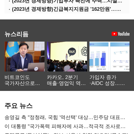
(2023년 경제방향)기업투자 촉진에 주력…시설투자 '50조' 지원·공제율 10%↑
(2023년 경제방향)긴급복지지원금 '162만원'…기초연금 1만4000원·장애수당 2만원↑
뉴스리듬
비트코인도
카카오, 2분기
가입자 증가
국가자산으로…'
매출·영업익 역대
·AIDC 성장…
보관·평가·처분'
최대…에이전트
SKT 2분기 성장
기준은 숙제
AI 수익화 관건
본궤도
주요 뉴스
송영길 측 "정청래, 국힘 '역선택' 대상…민주당 대표로
총선 지휘 못해"
이 대통령 "국가폭력 피해자에 사과…적극적 조사로