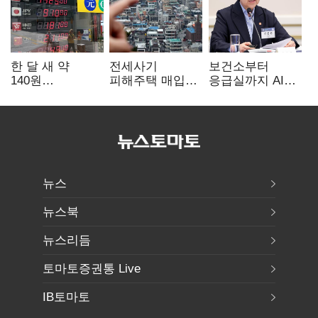
한 달 새 약
전세사기
보건소부터
140원
피해주택 매입
응급실까지 AI
급락…'역대급
1만호 돌파…
확산…지역의료
엔저'에 원화
누적 피해자
혁신 본격화
변곡점
4만278명
뉴스
뉴스북
뉴스리듬
토마토증권통 Live
IB토마토